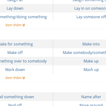
Lay down
Lay in on someon
something/doing something
Lay someone off
Xem thêm
ake for something
Make into
Make off
Make somebody/someth
ething over to somebody
Make up
Mark down
Mash up
Xem thêm
ail something down
Name after
Nod off
Nose around