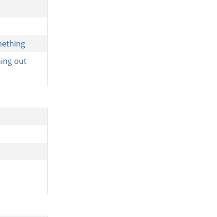
mething
ing out