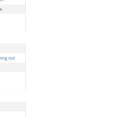
e
ing out