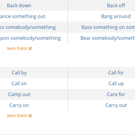
Back down
Back off
lance something out
Bang around
nto somebody/something
Base something on so
upon somebody/something
Bear somebody/someth
Xem thêm
Call by
Call for
Call on
Call up
Camp out
Care for
Carry on
Carry out
Xem thêm