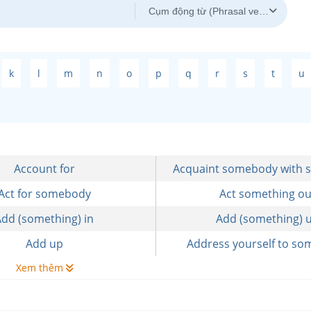
Cụm động từ (Phrasal verbs)
k
l
m
n
o
p
q
r
s
t
u
Account for
Acquaint somebody with 
Act for somebody
Act something ou
Add (something) in
Add (something) 
Add up
Address yourself to so
Xem thêm