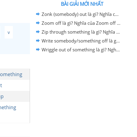
BÀI GIẢI MỚI NHẤT
Zonk (somebody) out là gì? Nghĩa của Zonk (somebody) out - Cụm động từ tiếng Anh
Zoom off là gì? Nghĩa của Zoom off - Cụm động từ tiếng Anh
Zip through something là gì? Nghĩa của Zip through something - Cụm động từ tiếng Anh
v
Write somebody/something off là gì? Nghĩa của Write somebody/something off - Cụm động từ tiếng Anh
Wriggle out of something là gì? Nghĩa của Wriggle out of something - Cụm động từ tiếng Anh
something
t
up
mething