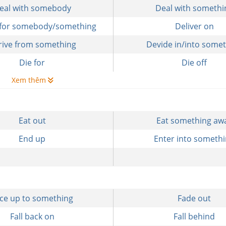
eal with somebody
Deal with somethi
 for somebody/something
Deliver on
rive from something
Devide in/into some
Die for
Die off
Xem thêm
Eat out
Eat something aw
End up
Enter into someth
ce up to something
Fade out
Fall back on
Fall behind