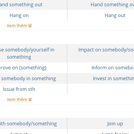
and something out
Hand something o
Hang on
Hang out
Xem thêm
e somebody/yourself in
Impact on somebody/so
something
rove on (something)
Inform on somebo
t somebody in something
Invest in somethi
Issue from sth
Xem thêm
 with somebody/something
Join up