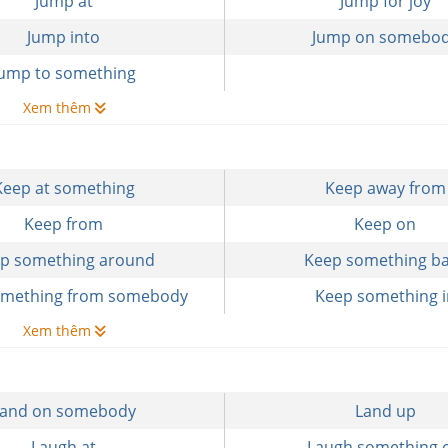
Jump at
Jump for joy
Jump into
Jump on somebo
Jump to something
Xem thêm
Keep at something
Keep away from
Keep from
Keep on
p something around
Keep something b
omething from somebody
Keep something i
Xem thêm
Land on somebody
Land up
Laugh at
Laugh something o