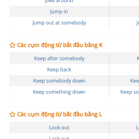
Joke around
Jump in
Jump out at somebody
Các cụm động từ bắt đầu bằng K
Keep after somebody
Keep back
Keep somebody down
Kee
Keep something down
Keep s
Các cụm động từ bắt đầu bằng L
Look out
Lash out