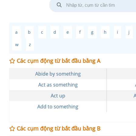
a
b
c
d
e
f
g
h
i
j
w
z
Các cụm động từ bắt đầu bằng A
Abide by something
Act as something
Act up
Add to something
Các cụm động từ bắt đầu bằng B