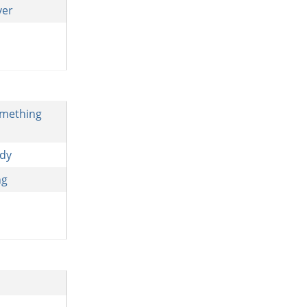
ver
mething
dy
ng