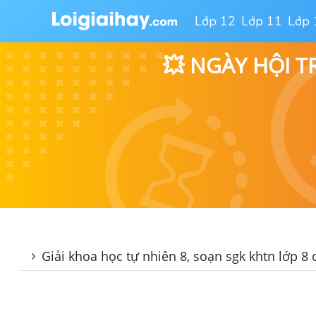
Lớp 12
Lớp 11
Lớp 
💥 NGÀY HỘI T
Giải khoa học tự nhiên 8, soạn sgk khtn lớp 8 