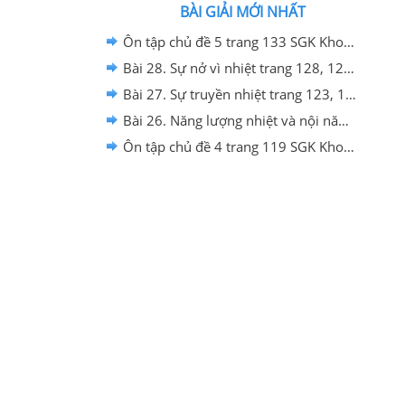
BÀI GIẢI MỚI NHẤT
Ôn tập chủ đề 5 trang 133 SGK Khoa học tự nhiên 8 - Chân trời sáng tạo
Bài 28. Sự nở vì nhiệt trang 128, 129, 130 SGK Khoa học tự nhiên 8 - Chân trời sáng tạo
Bài 27. Sự truyền nhiệt trang 123, 124, 125 SGK Khoa học tự nhiên 8 - Chân trời sáng tạo
Bài 26. Năng lượng nhiệt và nội năng trang 120, 121, 122 SGK Khoa học tự nhiên 8 - Chân trời sáng tạo
Ôn tập chủ đề 4 trang 119 SGK Khoa học tự nhiên 8 - Chân trời sáng tạo