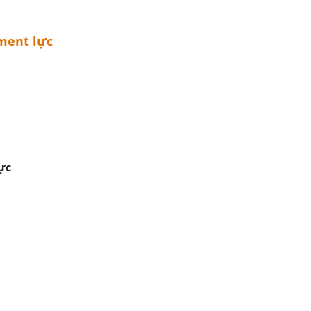
oment lực
ực