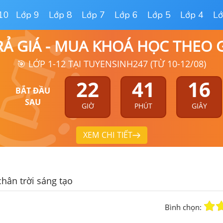
10
Lớp 9
Lớp 8
Lớp 7
Lớp 6
Lớp 5
Lớp 4
Lớ
RẢ GIÁ - MUA KHOÁ HỌC THEO
🎯 LỚP 1-12 TẠI TUYENSINH247 (TỪ 10-12/08)
22
41
15
BẮT ĐẦU
SAU
GIỜ
PHÚT
GIÂY
XEM CHI TIẾT
chân trời sáng tạo
Bình chọn: