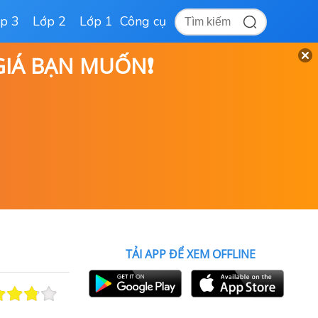
p 3
Lớp 2
Lớp 1
Công cụ
 GIÁ BẠN MUỐN❗
TẢI APP ĐỂ XEM OFFLINE