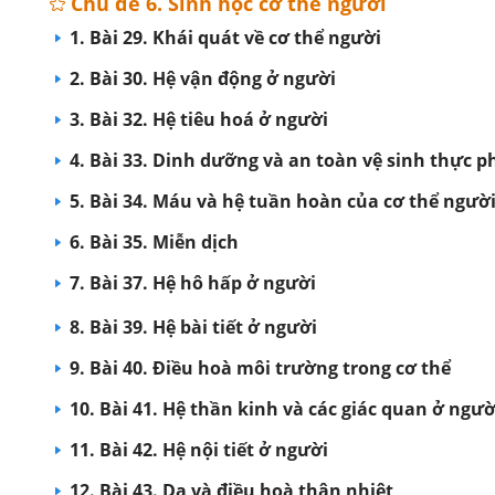
Chủ đề 6. Sinh học cơ thể người
1. Bài 29. Khái quát về cơ thể người
2. Bài 30. Hệ vận động ở người
3. Bài 32. Hệ tiêu hoá ở người
4. Bài 33. Dinh dưỡng và an toàn vệ sinh thực 
5. Bài 34. Máu và hệ tuần hoàn của cơ thể ngườ
6. Bài 35. Miễn dịch
7. Bài 37. Hệ hô hấp ở người
8. Bài 39. Hệ bài tiết ở người
9. Bài 40. Điều hoà môi trường trong cơ thể
10. Bài 41. Hệ thần kinh và các giác quan ở ngườ
11. Bài 42. Hệ nội tiết ở người
12. Bài 43. Da và điều hoà thân nhiệt