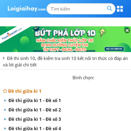
Đề thi sinh 10, đề kiểm tra sinh 10 kết nối tri thức có đáp án
và lời giải chi tiết
Bình chọn:
Đề thi giữa kì 1
Đề thi giữa kì 1 - Đề số 1
Đề thi giữa kì 1 - Đề số 2
Đề thi giữa kì 1 - Đề số 3
Đề thi giữa kì 1 - Đề số 4