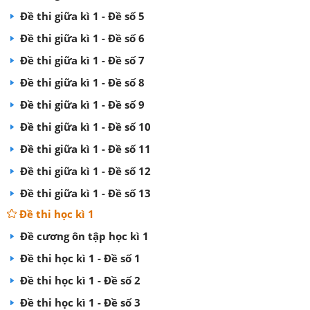
Đề thi giữa kì 1 - Đề số 5
Đề thi giữa kì 1 - Đề số 6
Đề thi giữa kì 1 - Đề số 7
Đề thi giữa kì 1 - Đề số 8
Đề thi giữa kì 1 - Đề số 9
Đề thi giữa kì 1 - Đề số 10
Đề thi giữa kì 1 - Đề số 11
Đề thi giữa kì 1 - Đề số 12
Đề thi giữa kì 1 - Đề số 13
Đề thi học kì 1
Đề cương ôn tập học kì 1
Đề thi học kì 1 - Đề số 1
Đề thi học kì 1 - Đề số 2
Đề thi học kì 1 - Đề số 3