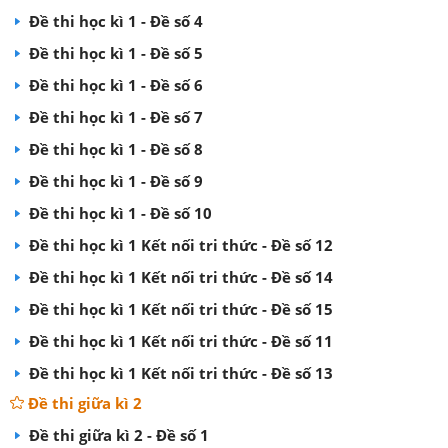
Đề thi học kì 1 - Đề số 4
Đề thi học kì 1 - Đề số 5
Đề thi học kì 1 - Đề số 6
Đề thi học kì 1 - Đề số 7
Đề thi học kì 1 - Đề số 8
Đề thi học kì 1 - Đề số 9
Đề thi học kì 1 - Đề số 10
Đề thi học kì 1 Kết nối tri thức - Đề số 12
Đề thi học kì 1 Kết nối tri thức - Đề số 14
Đề thi học kì 1 Kết nối tri thức - Đề số 15
Đề thi học kì 1 Kết nối tri thức - Đề số 11
Đề thi học kì 1 Kết nối tri thức - Đề số 13
Đề thi giữa kì 2
Đề thi giữa kì 2 - Đề số 1