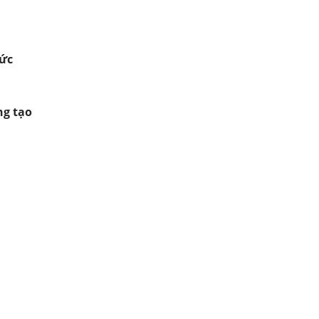
hức
ng tạo