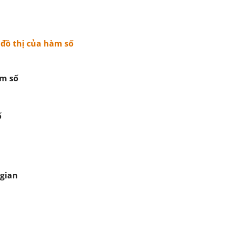
đồ thị của hàm số
àm số
ố
 gian