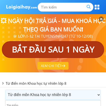
💥 NGÀY HỘI TRẢ GIÁ - MUA KHOÁ HỌC
THEO GIÁ BẠN MUỐN❗
🎯 LỚP 1-12 TẠI TUYENSINH247 (TỪ 10-12/08)
BẮT ĐẦU SAU 1 NGÀY
XEM CHI TIẾT
Từ điển môn Khoa học tự nhiên lớp 8