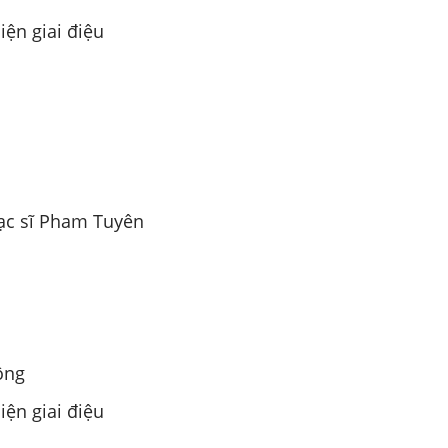
iện giai điệu
ạc sĩ Pham Tuyên
ông
iện giai điệu