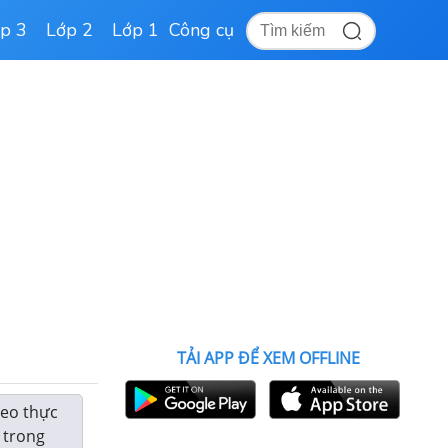
p 3
Lớp 2
Lớp 1
Công cụ
TẢI APP ĐỂ XEM OFFLINE
deo thực
i trong