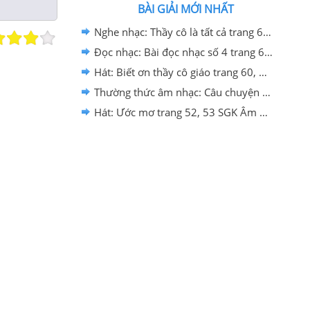
BÀI GIẢI MỚI NHẤT
Nghe nhạc: Thầy cô là tất cả trang 63 SGK Âm nhạc 4 Cánh diều
Đọc nhạc: Bài đọc nhạc số 4 trang 62 SGK Âm nhạc 4 Cánh diều
Hát: Biết ơn thầy cô giáo trang 60, 61 SGK Âm nhạc 4 Cánh diều
Thường thức âm nhạc: Câu chuyện âm nhạc: Bá Nha và Tử Kỳ trang 56, 57 SGK Âm nhạc 4 Cánh diều
Hát: Ước mơ trang 52, 53 SGK Âm nhạc 4 Cánh diều