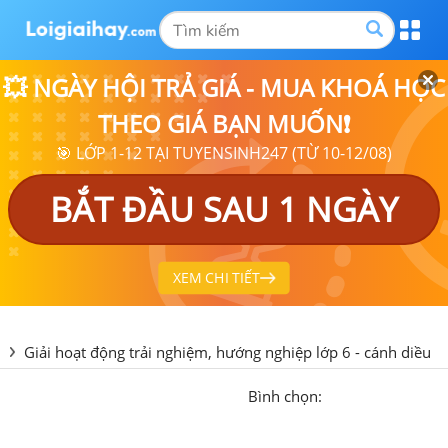
💥 NGÀY HỘI TRẢ GIÁ - MUA KHOÁ HỌC
THEO GIÁ BẠN MUỐN❗
🎯 LỚP 1-12 TẠI TUYENSINH247 (TỪ 10-12/08)
BẮT ĐẦU SAU 1 NGÀY
XEM CHI TIẾT
Giải hoạt động trải nghiệm, hướng nghiệp lớp 6 - cánh diều
Bình chọn: