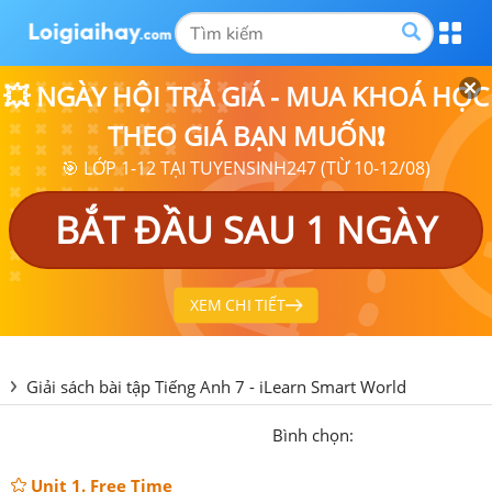
💥 NGÀY HỘI TRẢ GIÁ - MUA KHOÁ HỌC
THEO GIÁ BẠN MUỐN❗
🎯 LỚP 1-12 TẠI TUYENSINH247 (TỪ 10-12/08)
BẮT ĐẦU SAU 1 NGÀY
XEM CHI TIẾT
Giải sách bài tập Tiếng Anh 7 - iLearn Smart World
Bình chọn:
Unit 1. Free Time