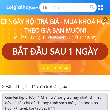
💥 NGÀY HỘI TRẢ GIÁ - MUA KHOÁ HỌC
THEO GIÁ BẠN MUỐN❗
🎯 LỚP 1-12 TẠI TUYENSINH247 (TỪ 10-12/08)
BẮT ĐẦU SAU 1 NGÀY
XEM CHI TIẾT
Vật lí 11, giải lí 11 chân trời sáng tạo
Giải bài tập Lí lớp 11 Chân trời sáng tạo hay nhất, chi tiết
đầy đủ các chủ đề chương trình sách mới giúp học sinh
học lý thuyết, bài tập Vật lí 11