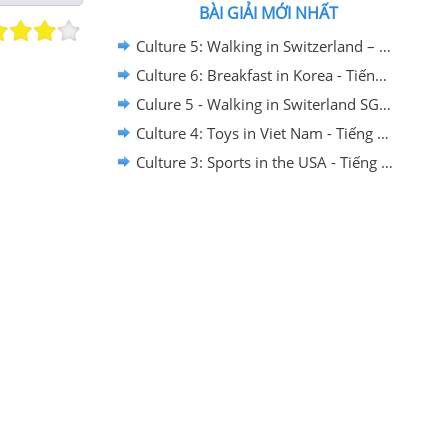
BÀI GIẢI MỚI NHẤT
Culture 5: Walking in Switzerland – Culture – Tiếng Anh 2 – Family and Friends 2
Culture 6: Breakfast in Korea - Tiếng Anh 2 - Family and Friends 2
Culure 5 - Walking in Switerland SGK Tiếng Anh 2 Family & Friends 2 (CTST)
Culture 4: Toys in Viet Nam - Tiếng Anh 2 - Family and Friends 2
Culture 3: Sports in the USA - Tiếng Anh 2 - Family and Friends 2