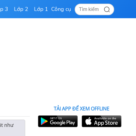
p 3
Lớp 2
Lớp 1
Công cụ
TẢI APP ĐỂ XEM OFFLINE
it như