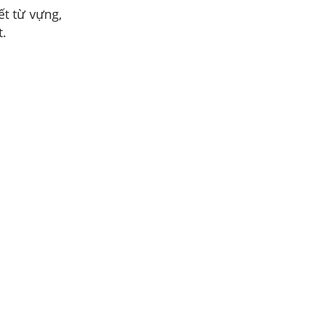
ết từ vựng,
t.