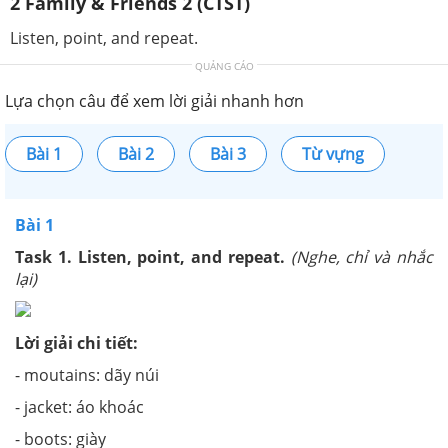
2 Family & Friends 2 (CTST)
Listen, point, and repeat.
QUẢNG CÁO
Lựa chọn câu để xem lời giải nhanh hơn
Bài 1
Bài 2
Bài 3
Từ vựng
Bài 1
Task 1. Listen, point, and repeat.
(Nghe, chỉ và nhắc
lại)
Lời giải chi tiết:
- moutains: dãy núi
- jacket: áo khoác
- boots: giày