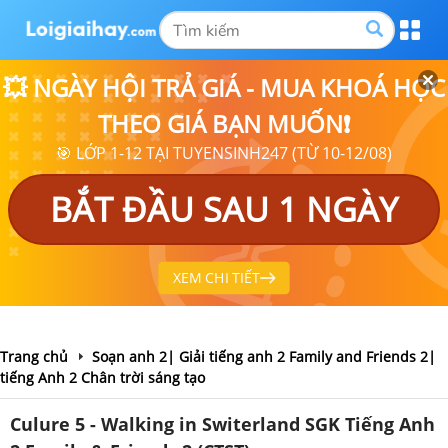
💥 NGÀY HỘI TRẢ GIÁ - MUA KHOÁ HỌC
THEO GIÁ BẠN MUỐN❗
🎯 LỚP 1-12 TẠI TUYENSINH247 (TỪ 10-12/08)
BẮT ĐẦU SAU 1 NGÀY
XEM CHI TIẾT
Trang chủ
Soạn anh 2| Giải tiếng anh 2 Family and Friends 2|
tiếng Anh 2 Chân trời sáng tạo
Culure 5 - Walking in Switerland SGK Tiếng Anh