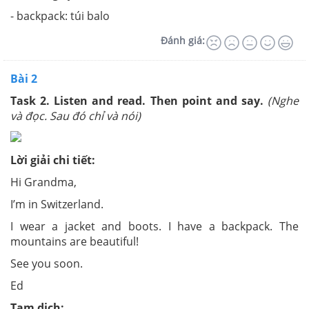
- backpack: túi balo
Đánh giá:
Bài 2
Task 2. Listen and read. Then point and say.
(Nghe
và đọc. Sau đó chỉ và nói)
Lời giải chi tiết:
Hi Grandma,
I’m in Switzerland.
I wear a jacket and boots. I have a backpack. The
mountains are beautiful!
See you soon.
Ed
Tạm dịch: