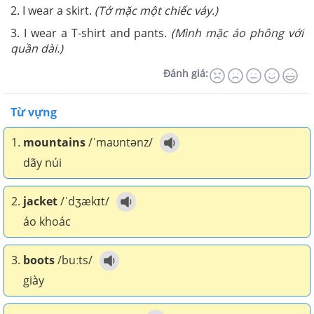
2. I wear a skirt.
(Tớ mặc một chiếc váy.)
3. I wear a T-shirt and pants.
(Mình mặc áo phông với
quần dài.)
Đánh giá:
Từ vựng
1.
mountains
/ˈmaʊntənz/
dãy núi
2.
jacket
/ˈdʒækɪt/
áo khoác
3.
boots
/buːts/
giày