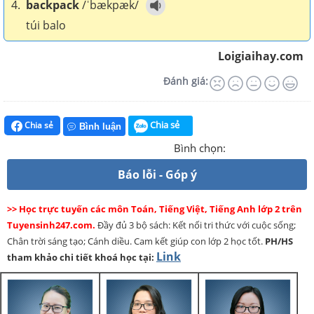
4.
backpack
/ˈbækpæk/
túi balo
Loigiaihay.com
Đánh giá:
Chia sẻ
Chia sẻ
Bình luận
Bình chọn:
Báo lỗi - Góp ý
>> Học trực tuyến các môn Toán, Tiếng Việt, Tiếng Anh lớp 2 trên
Tuyensinh247.com.
Đầy đủ 3 bộ sách: Kết nối tri thức với cuộc sống;
Chân trời sáng tạo; Cánh diều. Cam kết giúp con lớp 2 học tốt.
PH/HS
Link
tham khảo chi tiết khoá học tại: