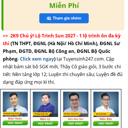
Miễn Phí
>> 2K9 Chú ý! Lộ Trình Sun 2027 - 1 lộ trình ôn đa kỳ
thi
(TN THPT, ĐGNL (Hà Nội/ Hồ Chí Minh), ĐGNL Sư
Phạm, ĐGTD, ĐGNL Bộ Công an, ĐGNL Bộ Quốc
phòng
-
Click xem ngay
)
tại Tuyensinh247.com.
Cập
nhật bám sát bộ SGK mới, Thầy Cô giáo giỏi, 3 bước chi
tiết: Nền tảng lớp 12; Luyện thi chuyên sâu; Luyện đề đủ
dạng đáp ứng mọi kì thi.