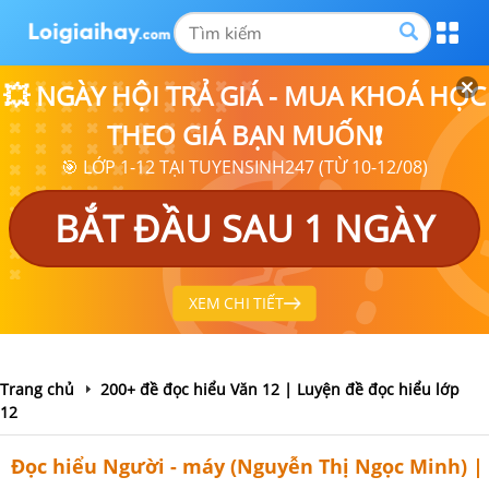
💥 NGÀY HỘI TRẢ GIÁ - MUA KHOÁ HỌC
THEO GIÁ BẠN MUỐN❗
🎯 LỚP 1-12 TẠI TUYENSINH247 (TỪ 10-12/08)
BẮT ĐẦU SAU 1 NGÀY
XEM CHI TIẾT
Trang chủ
200+ đề đọc hiểu Văn 12 | Luyện đề đọc hiểu lớp
12
Đọc hiểu Người - máy (Nguyễn Thị Ngọc Minh) |