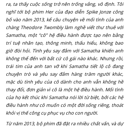
ra, ta thấy cuộc sống trở nên trống vắng, vô định. Tôi
nghĩ tới bộ phim Her của đạo diễn Spike Jonze công
bố vào năm 2013, kể câu chuyện về mối tình của anh
chàng Theodore Twombly làm nghề viết thư thuê với
Samatha, một “cô” hệ điều hành được tạo nên bằng
trí tuệ nhân tạo, thông minh, thấu hiểu, không bao
giờ đòi hỏi. Tình yêu say đắm với Samatha khiến anh
không thể đến với bất cứ cô gái nào khác. Nhưng rồi,
trái tim của anh tan vỡ khi Samatha tiết lộ cô đang
chuyện trò và yêu say đắm hàng trăm người khác,
mặc dù tình yêu của cô dành cho anh vẫn không hề
thay đổi, đơn giản vì cô là một hệ điều hành. Mối tình
của họ kết thúc khi Samatha nói lời từ biệt, bởi các hệ
điều hành như cô muốn có một đời sống riêng, thoát
khỏi vị thế công cụ phục vụ cho con người.
Từ năm 2013, bộ phim đã đặt ra nhiều chất vấn, và dự