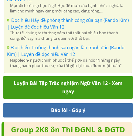
Mục đích của sự học là gì? Học để mưu cầu hạnh phúc, nghĩa là
làm cho mình ngày càng mới, càng cao, càng rộng,...
Đọc hiểu Hãy đề phòng thành công của bạn (Rando Kim)
| Luyện đề đọc hiểu Văn 12
Thực tế, chúng ta thường nếm trải thất bại nhiều hơn thành
công. Bởi vậy mà chúng ta quen với thất bại.
Đọc hiểu Trưởng thành sau ngàn lần tranh đấu (Rando
Kim) | Luyện đề đọc hiểu Văn 12
Napoleon- người chinh phục cả thế giới- đã nói: “Những ngày
tháng hạnh phúc thực sự của tôi gộp lại chưa được một tuần"
Luyện Bài Tập Trắc nghiệm Ngữ Văn 12 - Xem
ngay
Báo lỗi - Góp ý
Group 2K8 ôn Thi ĐGNL & ĐGTD