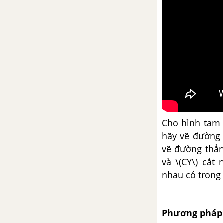
Luyện tập chung trang 75
Chia một tổng cho một số
Chia cho số có một chữ số
Chia một số cho một tích
Luyện tập trang 78
Cho hình tam g
hãy vẽ đường t
Chia một tích cho một số
vẽ đường thẳng
và \(CY\) cắt
Chia hai số có tận cùng là các
nhau có trong 
chữ số 0
Chia cho số có hai chữ số
Phương pháp 