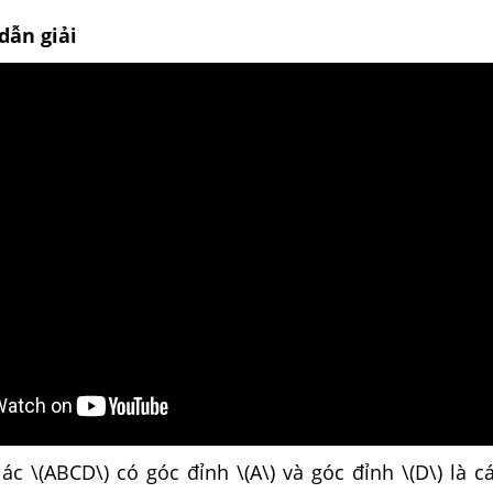
dẫn giải
ác \(ABCD\) có góc đỉnh \(A\) và góc đỉnh \(D\) là c