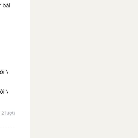
 bài
ới \
ới \
- 2 lượt)