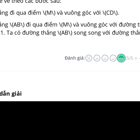
ể vẽ theo các bước sau:
ng đi qua điểm \(M\) và vuông góc với \(CD\).
ng \(AB\) đi qua điểm \(M\) và vuông góc với đường 
1. Ta có đường thẳng \(AB\) song song với đường thẳ
Đánh giá:
(5/5 ⭐ 
dẫn giải