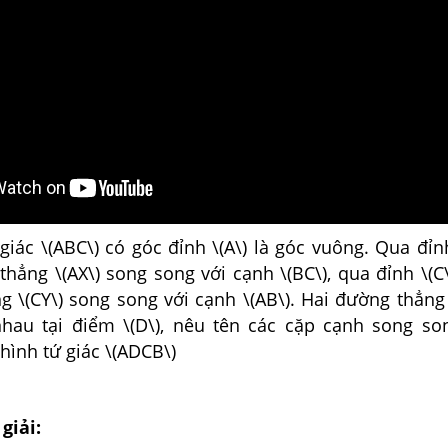
iác \(ABC\) có góc đỉnh \(A\) là góc vuông. Qua đỉnh
hẳng \(AX\) song song với cạnh \(BC\), qua đỉnh \(C\
 \(CY\) song song với cạnh \(AB\). Hai đường thẳng 
 nhau tại điểm \(D\), nêu tên các cặp cạnh song so
hình tứ giác \(ADCB\)
giải: