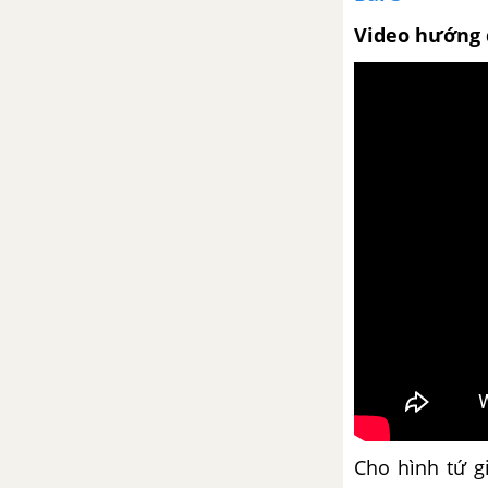
Luyện tập chung trang 90
Video hướng 
Luyện tập chung trang 91
CHƯƠNG III. DẤU HIỆU CHIA
HẾT CHO 2, 5, 9, 3. GIỚI THIỆU
HÌNH BÌNH HÀNH
Dấu hiệu chia hết cho 2
Dấu hiệu chia hết cho 5
Luyện tập trang 96
Dấu hiệu chia hết cho 9
Cho hình tứ gi
Dấu hiệu chia hết cho 3