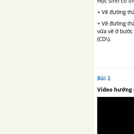
Học sinh có th
Luyện tập trang 68
+ Vẽ đường thẳ
Nhân một số với một hiệu
+ Vẽ đường thẳ
vừa vẽ ở bước 
Nhân với số có hai chữ số
(CD\).
Luyện tập trang 69
Giới thiệu nhân nhẩm số có hai
chữ số với 11
Bài 2
Video hướng 
Nhân với số có ba chữ số
Nhân với số có ba chữ số (tiếp
theo)
Luyện tập trang 74