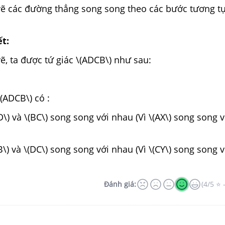
vẽ các đường thẳng song song theo các bước tương tự
ết:
ẽ, ta được tứ giác \(ADCB\) như sau:
\(ADCB\) có :
\) và \(BC\) song song với nhau (Vì \(AX\) song song v
\) và \(DC\) song song với nhau (Vì \(CY\) song song v
Đánh giá:
(4/5 ⭐ 