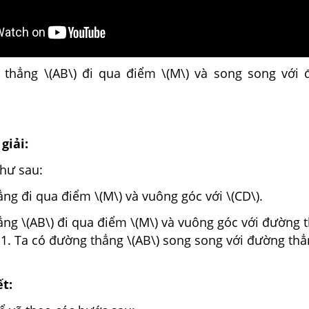
thẳng \(AB\) đi qua điểm \(M\) và song song với
giải:
như sau:
ng đi qua điểm \(M\) và vuông góc với \(CD\).
ng \(AB\) đi qua điểm \(M\) và vuông góc với đường 
1. Ta có đường thẳng \(AB\) song song với đường thẳ
ết: