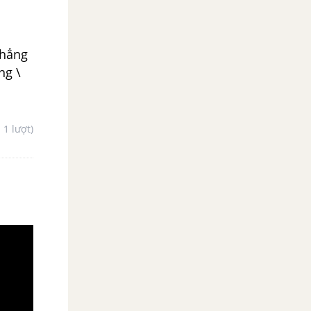
thẳng
ng \
- 1 lượt)