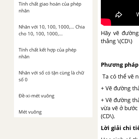
Tính chất giao hoán của phép
nhân
Nhân với 10, 100, 1000,... Chia
Hãy vẽ đường 
cho 10, 100, 1000,...
thẳng \(CD\)
Tính chất kết hợp của phép
nhân
Phương pháp 
Nhân với số có tận cùng là chữ
Ta có thể vẽ 
số 0
+ Vẽ đường thẳ
Đề-xi-mét vuông
+ Vẽ đường thẳ
vừa vẽ ở bước 
Mét vuông
(CD\).
Lời giải chi ti
Nhân một số với một tổng