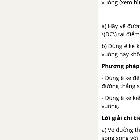
vuông (xem hìn
Luyện tập trang 98
a) Hãy vẽ đườn
Luyện tập chung trang 99
\(DC\) tại điểm 
Ki-lô-mét vuông
b) Dùng ê ke k
vuông hay khô
Luyện tập trang 100
Phương pháp 
Hình bình hành
- Dùng ê ke để
đường thẳng son
Diện tích hình bình hành
- Dùng ê ke ki
vuông.
Luyện tập trang 104
Lời giải chi ti
CHƯƠNG IV. PHÂN SỐ - CÁC
a) Vẽ đường th
PHÉP TÍNH VỚI PHÂN SỐ.
GIỚI THIỆU HÌNH THOI
song song với \