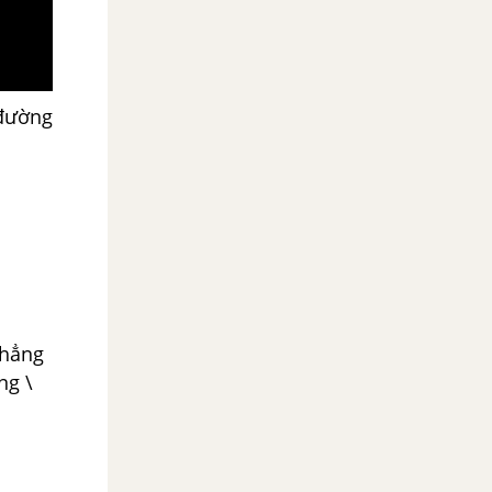
 đường
thẳng
ng \