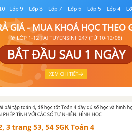
10
Lớp 9
Lớp 8
Lớp 7
Lớp 6
Lớp 5
Lớp 4
Lớ
RẢ GIÁ - MUA KHOÁ HỌC THEO
🎯 LỚP 1-12 TẠI TUYENSINH247 (TỪ 10-12/08)
BẮT ĐẦU SAU 1 NGÀY
XEM CHI TIẾT
iải bài tập toán 4, để học tốt Toán 4 đầy đủ số học và hình h
N PHÉP TÍNH VỚI CÁC SỐ TỰ NHIÊN. HÌNH HỌC
 2, 3 trang 53, 54 SGK Toán 4