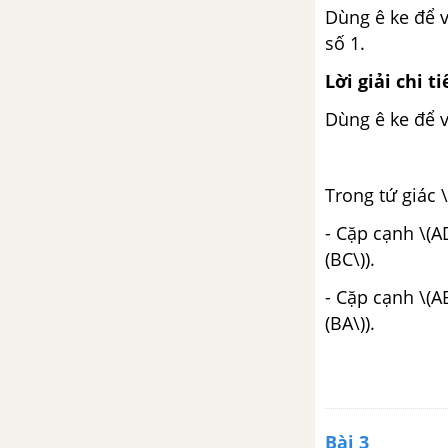
Dùng ê ke để 
Chia cho số có hai chữ số (tiếp
theo) - Tiết 1 - Phần 3
số 1.
Lời giải chi ti
Luyện tập trang 83
Dùng ê ke để v
Chia cho số có hai chữ số (tiếp
theo) - Tiết 2 - Phần 3
Trong tứ giác 
Luyện tập trang 84
- Cặp cạnh \(AD
(BC\)).
Thương có chữ số 0
- Cặp cạnh \(AB
(BA\)).
Chia cho số có ba chữ số
Luyện tập trang 87
Luyện tập trang 89
Bài 3