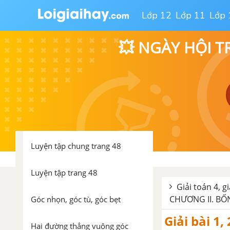
cộng
Lớp 12
Lớp 11
Lớp 
Biểu thức có chứa ba chữ
💥 NGÀY HỘI T
Tính chất kết hợp của phép cộng
Luyện tập trang 46
Tìm hai số khi biết tổng và hiệu
của hai số đó
Luyện tập chung trang 48
Luyện tập trang 48
Giải toán 4, g
CHƯƠNG II. BỐ
Góc nhọn, góc tù, góc bẹt
Giải bài 1,
Hai đường thẳng vuông góc