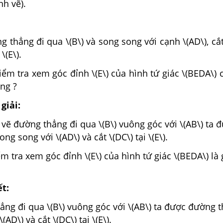
h vẽ).
g thẳng đi qua \(B\) và song song với cạnh \(AD\), cắ
\(E\).
iểm tra xem góc đỉnh \(E\) của hình tứ giác \(BEDA\) 
ng ?
giải:
 vẽ đường thẳng đi qua \(B\) vuông góc với \(AB\) ta 
g song với \(AD\) và cắt \(DC\) tại \(E\).
ểm tra xem góc đỉnh \(E\) của hình tứ giác \(BEDA\) là
ết:
ẳng đi qua \(B\) vuông góc với \(AB\) ta được đường 
(AD\) và cắt \(DC\) tại \(E\).