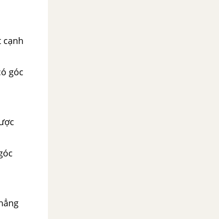
t cạnh
có góc
được
 góc
thẳng