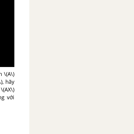
 \(A\)
), hãy
\(AX\)
ng với