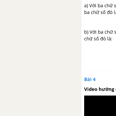
a) Với ba chữ 
ba chữ số đó l
Luyện tập chung trang 138
Luyện tập chung trang 138, 139
b) Với ba chữ 
chữ số đó là:
Luyện tập chung trang 139
Hình thoi
Diện tích hình thoi
Bài 4
Luyện tập trang 143
Video hướng 
Luyện tập chung trang 144, 145
CHƯƠNG V. TỈ SỐ - MỘT SỐ
BÀI TOÁN LIÊN QUAN ĐẾN TỈ