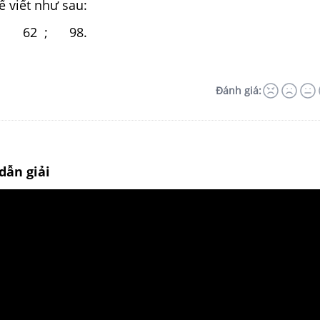
ể viết như sau:
 ; 62 ; 98.
Đánh giá:
dẫn giải