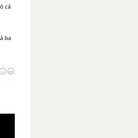
có cả
cả ba