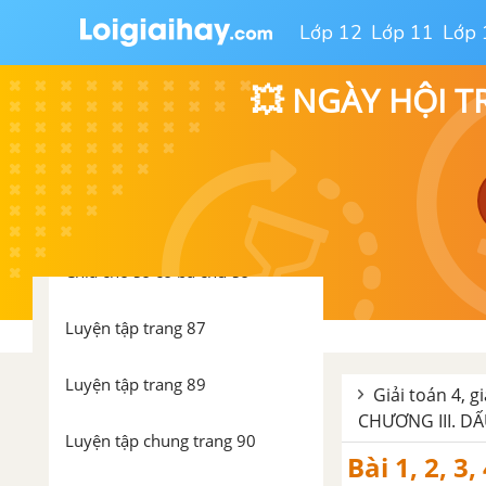
Luyện tập trang 83
Lớp 12
Lớp 11
Lớp 
Chia cho số có hai chữ số (tiếp
💥 NGÀY HỘI T
theo) - Tiết 2 - Phần 3
Luyện tập trang 84
Thương có chữ số 0
Chia cho số có ba chữ số
Luyện tập trang 87
Luyện tập trang 89
Giải toán 4, g
CHƯƠNG III. DẤU
Luyện tập chung trang 90
Bài 1, 2, 3