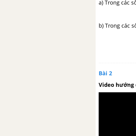
a) Trong các số
Phân số và phép chia số tự
nhiên
b) Trong các s
Phân số và phép chia số tự
nhiên (tiếp theo)
Luyện tập trang 110
Phân số bằng nhau
Bài 2
Rút gọn phân số
Video hướng 
Luyện tập trang 114
Quy đồng mẫu số các phân số
Quy đồng mẫu số các phân số
(tiếp theo)