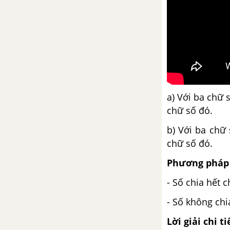
Luyện tập chung trang 131, 132
Phép nhân phân số
Luyện tập trang 133
Luyện tập trang 134
a) Với ba chữ 
chữ số đó.
Tìm phân số của một số
b) Với ba chữ 
chữ số đó.
Phép chia phân số
Phương pháp 
Luyện tập trang 136
- Số chia hết c
- Số không chia
Luyện tập trang 137
Lời giải chi ti
Luyện tập chung trang 137, 138