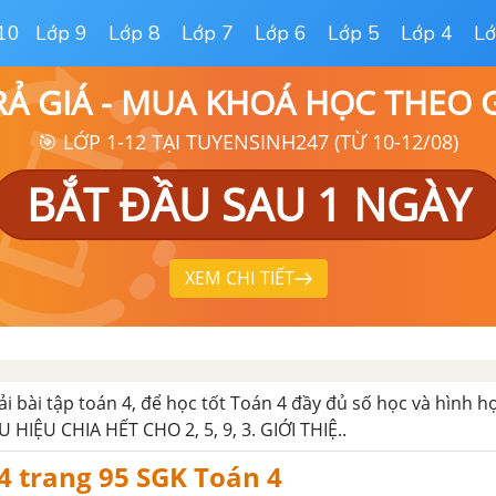
10
Lớp 9
Lớp 8
Lớp 7
Lớp 6
Lớp 5
Lớp 4
Lớ
RẢ GIÁ - MUA KHOÁ HỌC THEO
🎯 LỚP 1-12 TẠI TUYENSINH247 (TỪ 10-12/08)
BẮT ĐẦU SAU 1 NGÀY
XEM CHI TIẾT
iải bài tập toán 4, để học tốt Toán 4 đầy đủ số học và hình h
 HIỆU CHIA HẾT CHO 2, 5, 9, 3. GIỚI THIỆ..
, 4 trang 95 SGK Toán 4