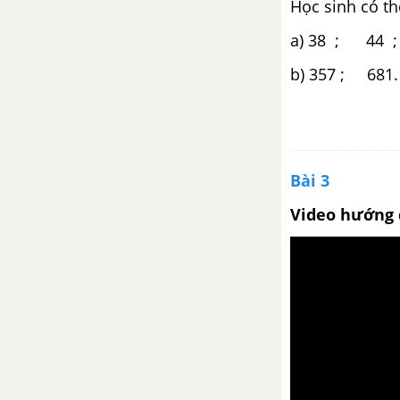
Học sinh có th
Luyện tập chung trang 123, 124
a) 38 ; 44
Luyện tập chung trang 124, 125
b) 357 ; 681.
Phép cộng phân số
Phép cộng phân số (tiếp theo)
Bài 3
Luyện tập trang 128
Video hướng 
Luyện tập trang 128, 129
Phép trừ phân số
Phép trừ phân số (tiếp theo)
Luyện tập trang 131