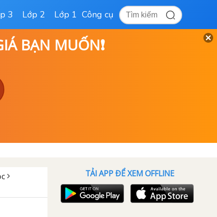
p 3
Lớp 2
Lớp 1
Công cụ
 GIÁ BẠN MUỐN❗
TẢI APP ĐỂ XEM OFFLINE
ọc