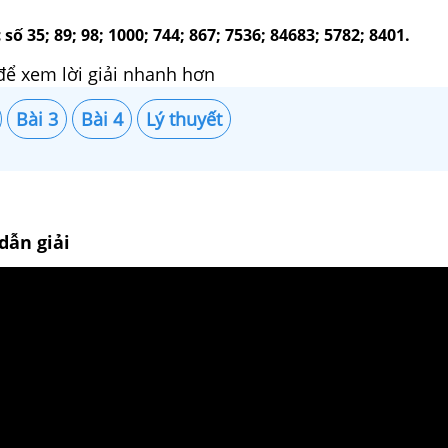
 số 35; 89; 98; 1000; 744; 867; 7536; 84683; 5782; 8401.
để xem lời giải nhanh hơn
Bài 3
Bài 4
Lý thuyết
dẫn giải