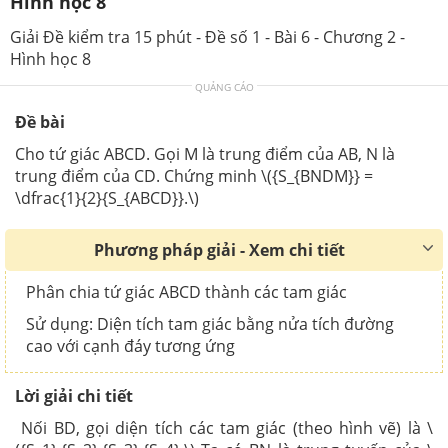
Hình học 8
Giải Đề kiểm tra 15 phút - Đề số 1 - Bài 6 - Chương 2 -
Hình học 8
QUẢNG CÁO
Đề bài
Cho tứ giác ABCD. Gọi M là trung điểm của AB, N là
trung điểm của CD. Chứng minh \({S_{BNDM}} =
\dfrac{1}{2}{S_{ABCD}}.\)
Phương pháp giải - Xem chi tiết
Phân chia tứ giác ABCD thành các tam giác
Sử dụng: Diện tích tam giác bằng nửa tích đường
cao với cạnh đáy tương ứng
Lời giải chi tiết
Nối BD, gọi diện tích các tam giác (theo hình vẽ) là \