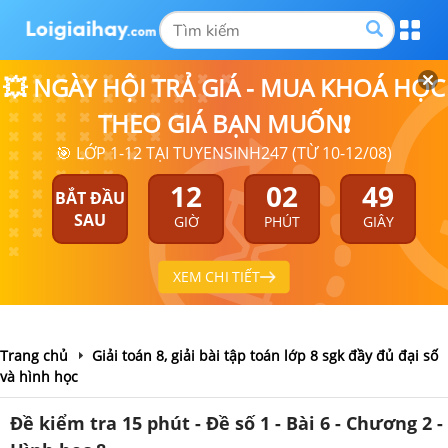
💥 NGÀY HỘI TRẢ GIÁ - MUA KHOÁ HỌC
THEO GIÁ BẠN MUỐN❗
🎯 LỚP 1-12 TẠI TUYENSINH247 (TỪ 10-12/08)
12
02
49
BẮT ĐẦU
SAU
GIỜ
PHÚT
GIÂY
XEM CHI TIẾT
Trang chủ
Giải toán 8, giải bài tập toán lớp 8 sgk đầy đủ đại số
và hình học
Đề kiểm tra 15 phút - Đề số 1 - Bài 6 - Chương 2 -