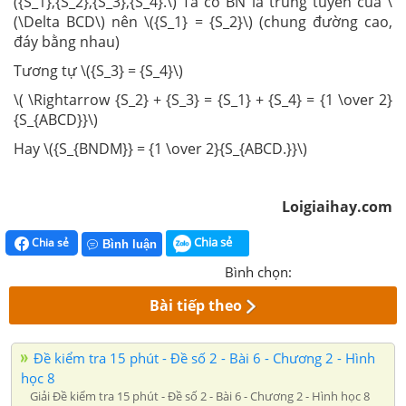
({S_1},{S_2},{S_3},{S_4}.\) Ta có BN là trung tuyến của \
(\Delta BCD\) nên \({S_1} = {S_2}\) (chung đường cao,
đáy bằng nhau)
Tương tự \({S_3} = {S_4}\)
\( \Rightarrow {S_2} + {S_3} = {S_1} + {S_4} = {1 \over 2}
{S_{ABCD}}\)
Hay \({S_{BNDM}} = {1 \over 2}{S_{ABCD.}}\)
Loigiaihay.com
Chia sẻ
Chia sẻ
Bình luận
Bình chọn:
Bài tiếp theo
Đề kiểm tra 15 phút - Đề số 2 - Bài 6 - Chương 2 - Hình
học 8
Giải Đề kiểm tra 15 phút - Đề số 2 - Bài 6 - Chương 2 - Hình học 8