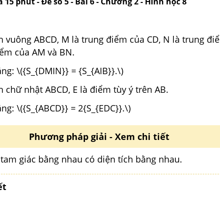
 15 phút - Đề số 5 - Bài 6 - Chương 2 - Hình học 8
h vuông ABCD, M là trung điểm của CD, N là trung đi
điểm của AM và BN.
g: \({S_{DMIN}} = {S_{AIB}}.\)
 chữ nhật ABCD, E là điểm tùy ý trên AB.
g: \({S_{ABCD}} = 2{S_{EDC}}.\)
Phương pháp giải - Xem chi tiết
 tam giác bằng nhau có diện tích bằng nhau.
ết