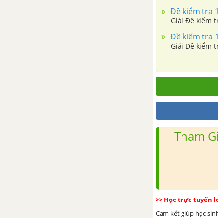
Đề kiểm tra 1
PHẦN HÌNH HỌC - TOÁN 8 TẬP 2
Đề kiểm tra 1
CHƯƠNG III. TAM GIÁC
ĐỒNG DẠNG
Bài 1. Định lí Ta - let trong tam
giác
Bài 2. Định lí đảo và hệ quả của
định lí Ta - let
Tham Gi
Bài 3. Tính chất đường phân
giác của tam giác
Bài 4. Khái niệm hai tam giác
đồng dạng
>> Học trực tuyến 
Cam kết giúp học sin