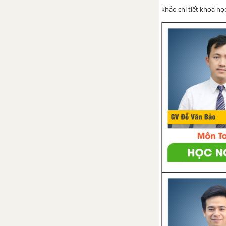
Bài 5. Trường hợp đồng dạng
khảo chi tiết khoá học
thứ nhất
Bài 6. Trường hợp đồng dạng
thứ hai
Bài 7. Trường hợp đồng dạng
thứ ba
Bài 8. Các trường hợp đồng
dạng của tam giác vuông
Bài 9. Ứng dụng thực tế của tam
giác đồng dạng
Ôn tập chương III: Tam giác
đồng dạng