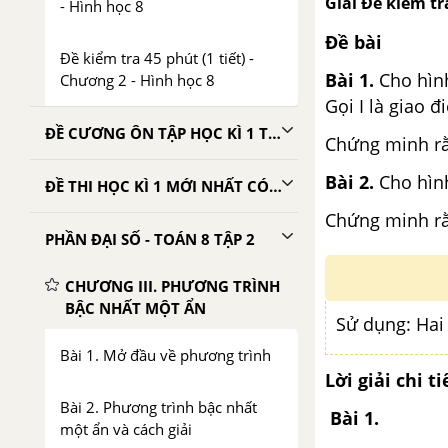
Giải Đề kiểm tra
- Hình học 8
Đề bài
Đề kiểm tra 45 phút (1 tiết) -
Bài 1.
Cho hìn
Chương 2 - Hình học 8
Gọi I là giao 
ĐỀ CƯƠNG ÔN TẬP HỌC KÌ 1 TOÁN 8
Chứng minh rằn
Bài 2.
Cho hình
ĐỀ THI HỌC KÌ 1 MỚI NHẤT CÓ LỜI GIẢI
Chứng minh rằn
PHẦN ĐẠI SỐ - TOÁN 8 TẬP 2
CHƯƠNG III. PHƯƠNG TRÌNH
BẬC NHẤT MỘT ẨN
Sử dụng: Hai
Bài 1. Mở đầu về phương trình
Lời giải chi ti
Bài 2. Phương trình bậc nhất
Bài 1.
một ẩn và cách giải