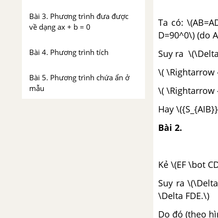
Bài 3. Phương trình đưa được
Ta có: \(AB=A
về dạng ax + b = 0
D=90^0\) (do 
Bài 4. Phương trình tích
Suy ra \(\Delta
\( \Rightarrow
Bài 5. Phương trình chứa ẩn ở
mẫu
\( \Rightarrow 
Hay \({S_{AIB}}
Bài 6. Giải bài toán bằng cách
lập phương trình
Bài 2.
Bài 7. Giải bài toán bằng cách
lập phương trình (tiếp)
Kẻ \(EF \bot C
Suy ra \(\Delta
Ôn tập chương III: Phương trình
\Delta FDE.\)
bậc nhất một ẩn
Do đó (theo hì