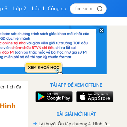
p 3
Lớp 2
Lớp 1
Công cụ
TẢI APP ĐỂ XEM OFFLINE
iện tích đa
 Hình
BÀI GIẢI MỚI NHẤT
Lý thuyết Ôn tập chương 4. Hình lăng trụ đứng. Hình chóp đều