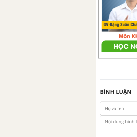
CHƯƠNG IV. HÌNH LĂNG TRỤ
ĐỨNG. HÌNH CHÓP ĐỀU
Bài 1. Hình hộp chữ nhật
Bài 2. Hình hộp chữ nhật (tiếp)
Bài 3. Thể tích của hình hộp chữ
nhật
Bài 4. Hình lăng trụ đứng
BÌNH LUẬN
Bài 5. Diện tích xung quanh của
hình lăng trụ đứng
Bài 6. Thể tích của hình lăng trụ
đứng