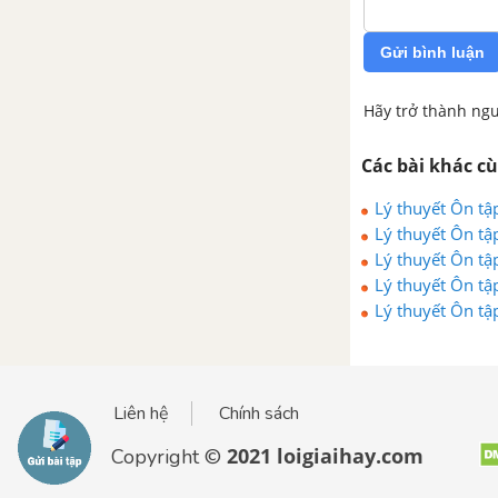
Bài 7. Hình chóp đều và hình
chóp cụt đều
Gửi bình luận
Bài 8. Diện tích xung quanh của
hình chóp
Hãy trở thành ngư
Bài 9. Thể tích của hình chóp
Các bài khác c
đều
Lý thuyết Ôn tậ
Lý thuyết Ôn tậ
Ôn tập chương IV: Hình lăng trụ
Lý thuyết Ôn tậ
đứng. Hình chóp đều
Lý thuyết Ôn tậ
Lý thuyết Ôn tậ
ÔN TẬP CUỐI NĂM - TOÁN 8
Ôn tập cuối năm - Đại số - Toán
8
Liên hệ
Chính sách
2021 loigiaihay.com
Copyright ©
Ôn tập cuối năm - Hình học -
Toán 8