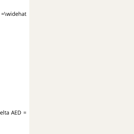
 =\widehat
Delta AED =