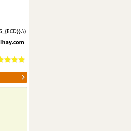
S_{ECD}}.\)
aihay.com