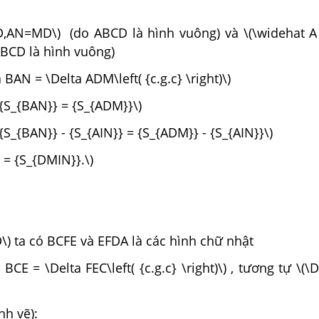
D,AN=MD\) (do ABCD là hình vuông) và \(\widehat A
ABCD là hình vuông)
 BAN = \Delta ADM\left( {c.g.c} \right)\)
 {S_{BAN}} = {S_{ADM}}\)
{S_{BAN}} - {S_{AIN}} = {S_{ADM}} - {S_{AIN}}\)
 = {S_{DMIN}}.\)
D\) ta có BCFE và EFDA là các hình chữ nhật
 BCE = \Delta FEC\left( {c.g.c} \right)\) , tương tự \(\
nh vẽ):