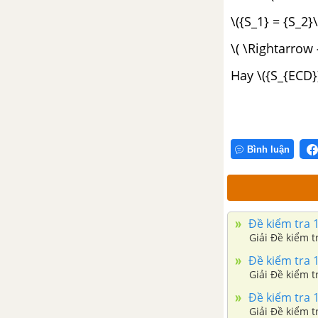
CHƯƠNG IV. BẤT PHƯƠNG
TRÌNH BẬC NHẤT MỘT ẨN
\({S_1} = {S_2}\
\( \Rightarrow 
Bài 1. Liên hệ giữa thứ tự và
phép cộng
Hay \({S_{ECD}
Bài 2. Liên hệ giữa thứ tự và
phép nhân
Bình luận
Bài 3. Bất phương trình một ẩn
Bài 4. Bất phương trình bậc
nhất một ẩn
Đề kiểm tra 1
Bài 5. Phương trình chứa dấu
Đề kiểm tra 1
giá trị tuyệt đối
Đề kiểm tra 1
Ôn tập chương IV: Bất phương
trình bậc nhất một ẩn