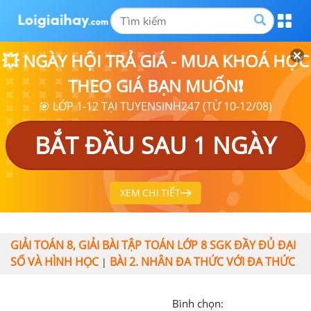
💥 NGÀY HỘI TRẢ GIÁ - MUA KHOÁ HỌC
THEO GIÁ BẠN MUỐN❗
🎯 LỚP 1-12 TẠI TUYENSINH247 (TỪ 10-12/08)
BẮT ĐẦU SAU 1 NGÀY
XEM CHI TIẾT
GIẢI TOÁN 8, GIẢI BÀI TẬP TOÁN LỚP 8 SGK ĐẦY ĐỦ ĐẠI
SỐ VÀ HÌNH HỌC
BÀI 2. NHÂN ĐA THỨC VỚI ĐA THỨC
|
Bình chọn: