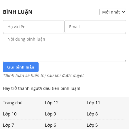
BÌNH LUẬN
Gửi bình luận
*Bình luận sẽ hiển thị sau khi được duyệt
Hãy trở thành người đầu tiên bình luận!
Trang chủ
Lớp 12
Lớp 11
Lớp 10
Lớp 9
Lớp 8
Lớp 7
Lớp 6
Lớp 5