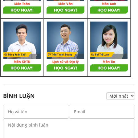
BÌNH LUẬN