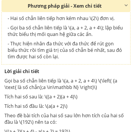
Phương pháp giải - Xem chi tiết
- Hai số chẵn liên tiếp hơn kém nhau \(2\) đơn vị.
- Gọi ba số chẵn liên tiếp là \(a, a + 2, a + 4\); lập biểu
thức biểu thị mối quan hệ giữa các ẩn.
- Thực hiện nhân đa thức với đa thức để rút gọn
biểu thức rồi tìm giá trị của số chẵn bé nhất, sau đó
tìm được hai số còn lại.
Lời giải chi tiết
Gọi ba số chẵn liên tiếp là \(a, a + 2, a + 4\) \(\left( {a
\text{ là số chẵn};a \in\mathbb N} \right)\)
Tích hai số sau là: \((a + 2)(a + 4)\)
Tích hai số đầu là: \(a(a + 2)\)
Theo đề bài tích của hai số sau lớn hơn tích của hai số
đầu là \(192\) nên ta có:
\((a + 2)(a + 4) - a(a + 2) = 192\)