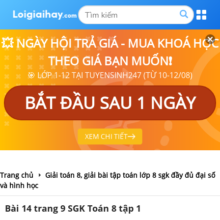
💥 NGÀY HỘI TRẢ GIÁ - MUA KHOÁ HỌC
THEO GIÁ BẠN MUỐN❗
🎯 LỚP 1-12 TẠI TUYENSINH247 (TỪ 10-12/08)
BẮT ĐẦU SAU 1 NGÀY
XEM CHI TIẾT
Trang chủ
Giải toán 8, giải bài tập toán lớp 8 sgk đầy đủ đại số
và hình học
Bài 14 trang 9 SGK Toán 8 tập 1