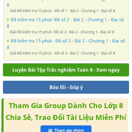
8
Giải Đề kiểm tra 15 phút - Đề số 1 - Bài 2 - Chương 1 - Đại số 8
Đề kiểm tra 15 phút- Đề số 2 - Bài 2 - Chương 1 - Đại số
8
Giải Đề kiểm tra 15 phút- Đề số 2 - Bài 2 - Chương 1 - Đại số 8
Đề kiểm tra 15 phút - Đề số 3 - Bài 2 - Chương 1 - Đại số
8
Giải Đề kiểm tra 15 phút - Đề số 3 - Bài 2 - Chương 1 - Đại số 8
Luyện Bài Tập Trắc nghiệm Toán 8 - Xem ngay
Báo lỗi - Góp ý
Tham Gia Group Dành Cho Lớp 8
Chia Sẻ, Trao Đổi Tài Liệu Miễn Phí