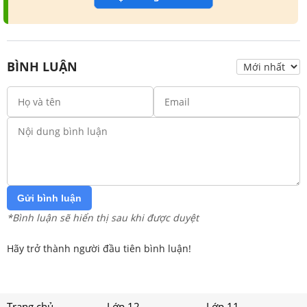
BÌNH LUẬN
Gửi bình luận
*Bình luận sẽ hiển thị sau khi được duyệt
Hãy trở thành người đầu tiên bình luận!
Trang chủ
Lớp 12
Lớp 11