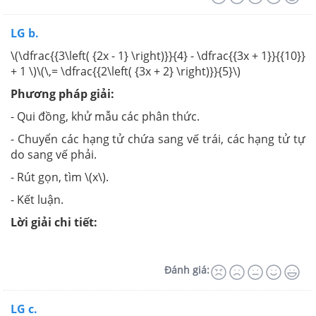
LG b.
\(\dfrac{{3\left( {2x - 1} \right)}}{4} - \dfrac{{3x + 1}}{{10}}
+ 1 \)\(\,= \dfrac{{2\left( {3x + 2} \right)}}{5}\)
Phương pháp giải:
- Qui đồng, khử mẫu các phân thức.
- Chuyển các hạng tử chứa sang vế trái, các hạng tử tự
do sang vế phải.
- Rút gọn, tìm \(x\).
- Kết luận.
Lời giải chi tiết:
Đánh giá:
LG c.