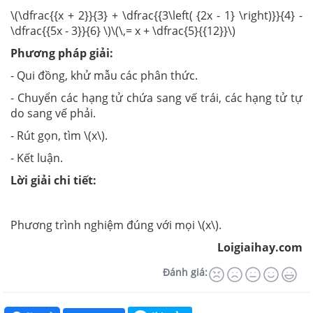
\(\dfrac{{x + 2}}{3} + \dfrac{{3\left( {2x - 1} \right)}}{4} -
\dfrac{{5x - 3}}{6} \)\(\,= x + \dfrac{5}{{12}}\)
Phương pháp giải:
- Qui đồng, khử mẫu các phân thức.
- Chuyển các hạng tử chứa sang vế trái, các hạng tử tự
do sang vế phải.
- Rút gọn, tìm \(x\).
- Kết luận.
Lời giải chi tiết:
Phương trình nghiệm đúng với mọi \(x\).
Loigiaihay.com
Đánh giá: