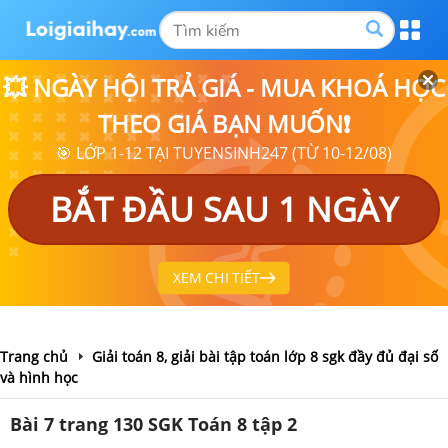
💥 NGÀY HỘI TRẢ GIÁ - MUA KHOÁ HỌC
THEO GIÁ BẠN MUỐN❗
🎯 LỚP 1-12 TẠI TUYENSINH247 (TỪ 10-12/08)
BẮT ĐẦU SAU 1 NGÀY
XEM CHI TIẾT
Trang chủ
Giải toán 8, giải bài tập toán lớp 8 sgk đầy đủ đại số
và hình học
Bài 7 trang 130 SGK Toán 8 tập 2