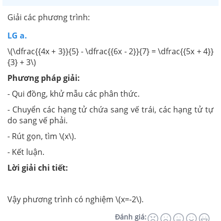
Giải các phương trình:
LG a.
\(\dfrac{{4x + 3}}{5} - \dfrac{{6x - 2}}{7} = \dfrac{{5x + 4}}
{3} + 3\)
Phương pháp giải:
- Qui đồng, khử mẫu các phân thức.
- Chuyển các hạng tử chứa sang vế trái, các hạng tử tự
do sang vế phải.
- Rút gọn, tìm \(x\).
- Kết luận.
Lời giải chi tiết:
Vậy phương trình có nghiệm \(x=-2\).
Đánh giá: