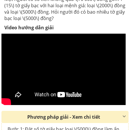
(15\) tờ giấy bạc với hai loại mệnh giá: loại \(2000\) đồng
và loại \(5000\) đồng. Hỏi người đó có bao nhiêu tờ giấy
bạc loại \(5000\) đồng?
Video hướng dẫn giải
Phương pháp giải - Xem chi tiết
Bước 1: Đặt số tờ giấy bạc loại \(5000\) đồng làm ẩn,