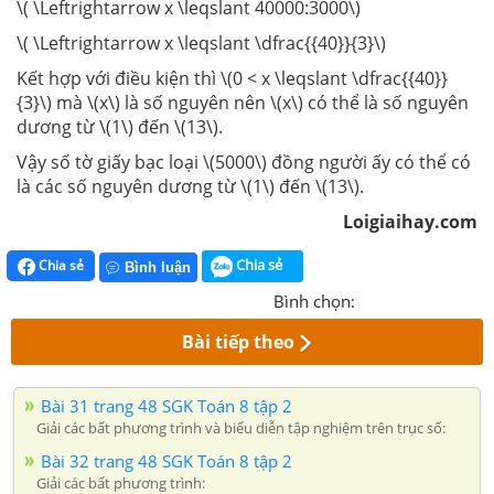
\( \Leftrightarrow x \leqslant 40000:3000\)
\( \Leftrightarrow x \leqslant \dfrac{{40}}{3}\)
Kết hợp với điều kiện thì \(0 < x \leqslant \dfrac{{40}}
{3}\) mà \(x\) là số nguyên nên \(x\) có thể là số nguyên
dương từ \(1\) đến \(13\).
Vậy số tờ giấy bạc loại \(5000\) đồng người ấy có thể có
là các số nguyên dương từ \(1\) đến \(13\).
Loigiaihay.com
Chia sẻ
Chia sẻ
Bình luận
Bình chọn:
Bài tiếp theo
Bài 31 trang 48 SGK Toán 8 tập 2
Giải các bất phương trình và biểu diễn tập nghiệm trên trục số:
Bài 32 trang 48 SGK Toán 8 tập 2
Giải các bất phương trình: