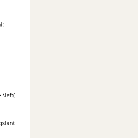
i:
 \left(
qslant