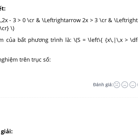
ết:
\,2x - 3 > 0 \cr & \Leftrightarrow 2x > 3 \cr & \Leftrig
\cr} \)
 của bất phương trình là: \(S = \left\{ {x\,|\,x > \df
nghiệm trên trục số:
Đánh giá:
giải: