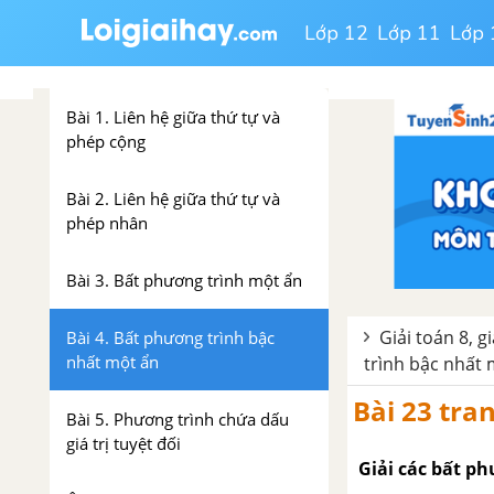
Lớp 12
Lớp 11
Lớp 
CHƯƠNG IV. BẤT PHƯƠNG
TRÌNH BẬC NHẤT MỘT ẨN
Bài 1. Liên hệ giữa thứ tự và
phép cộng
Bài 2. Liên hệ giữa thứ tự và
phép nhân
Bài 3. Bất phương trình một ẩn
Giải toán 8, g
Bài 4. Bất phương trình bậc
nhất một ẩn
trình bậc nhất 
Bài 23 tra
Bài 5. Phương trình chứa dấu
giá trị tuyệt đối
Giải các bất ph