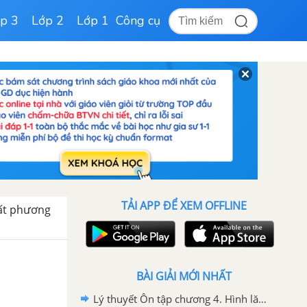
p 3
Lớp 2
Lớp 1
Công cụ
TẢI APP ĐỂ XEM OFFLINE
Bất phương
BÀI GIẢI MỚI NHẤT
Lý thuyết Ôn tập chương 4. Hình lăng trụ đứng. Hình chóp đều