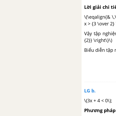
Lời giải chi ti
CHƯƠNG IV. HÌNH LĂNG TRỤ
ĐỨNG. HÌNH CHÓP ĐỀU
\(\eqalign{& \,
x > {3 \over 2} 
Bài 1. Hình hộp chữ nhật
Vậy tập nghiệm
{2}} \right\}\)
Bài 2. Hình hộp chữ nhật (tiếp)
Biểu diễn tập 
Bài 3. Thể tích của hình hộp chữ
nhật
Bài 4. Hình lăng trụ đứng
Bài 5. Diện tích xung quanh của
LG b.
hình lăng trụ đứng
\(3x + 4 < 0\);
Bài 6. Thể tích của hình lăng trụ
Phương pháp 
đứng