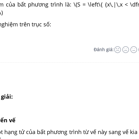
 của bất phương trình là: \(S = \left\{ {x\,|\,x < \dfr
\)
nghiệm trên trục số:
Đánh giá:
giải:
yển vế
 hạng tử của bất phương trình từ vế này sang vế kia 