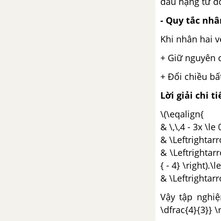
dấu hạng tử đ
- Quy tắc nhâ
TẢI 30 ĐỀ THI HỌC KÌ 2 CỦA CÁC TRƯỜNG TOÁN 8
Khi nhân hai v
+ Giữ nguyên 
+ Đổi chiều bấ
Lời giải chi ti
\(\eqalign{
& \,\,4 - 3x \le
& \Leftrightarr
& \Leftrightarro
{ - 4} \right).\l
& \Leftrightarr
Vậy tập nghiệm
\dfrac{4}{3}} \r