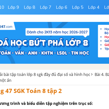
10
Lớp 9
Lớp 8
Lớp 7
Lớp 6
Lớp 5
Lớp 4
Lớ
iải bài tập toán lớp 8 sgk đầy đủ đại số và hình học
Bài 4. 
một ẩn
ng 47 SGK Toán 8 tập 2
ương trình và biểu diễn tập nghiệm trên trục số: