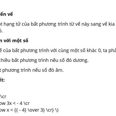
yển vế
 hạng tử của bất phương trình từ vế này sang vế kia 
ó.
n với một số
ế của bất phương trình với cùng một số khác 0, ta phả
chiều bất phương trình nếu số đó dương.
t phương trình nếu số đó âm.
ết:
 \cr
ow 3x < - 4 \cr
w x < {{ - 4} \over 3} \cr} \)