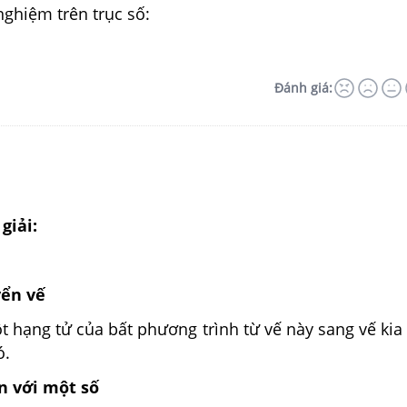
nghiệm trên trục số:
Đánh giá:
giải:
yển vế
 hạng tử của bất phương trình từ vế này sang vế kia 
ó.
n với một số