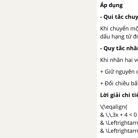
Áp dụng
Bài 7. Hình chóp đều và hình
- Qui tắc chu
chóp cụt đều
Khi chuyển một
Bài 8. Diện tích xung quanh của
dấu hạng tử đ
hình chóp
- Quy tắc nhâ
Bài 9. Thể tích của hình chóp
Khi nhân hai v
đều
+ Giữ nguyên 
Ôn tập chương IV: Hình lăng trụ
+ Đổi chiều bấ
đứng. Hình chóp đều
Lời giải chi ti
ÔN TẬP CUỐI NĂM - TOÁN 8
\(\eqalign{
& \,\,3x + 4 < 0
Ôn tập cuối năm - Đại số - Toán
8
& \Leftrightarr
& \Leftrightarro
Ôn tập cuối năm - Hình học -