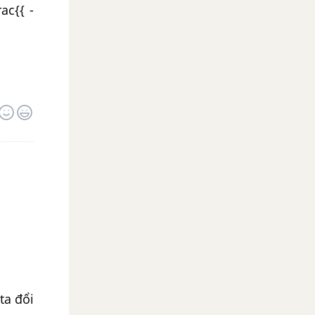
ac{{ -
ta đổi