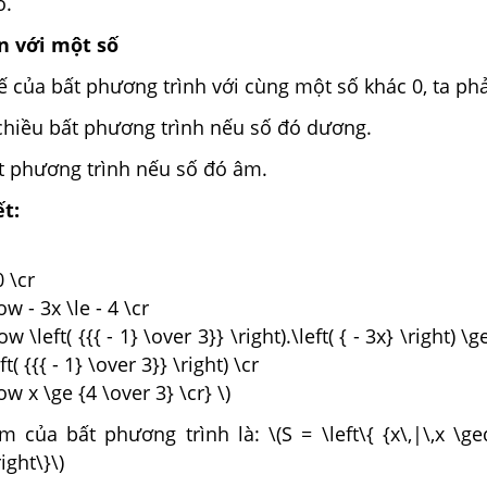
ó.
n với một số
ế của bất phương trình với cùng một số khác 0, ta phả
chiều bất phương trình nếu số đó dương.
t phương trình nếu số đó âm.
ết:
 0 \cr
ow - 3x \le - 4 \cr
w \left( {{{ - 1} \over 3}} \right).\left( { - 3x} \right) \ge
eft( {{{ - 1} \over 3}} \right) \cr
ow x \ge {4 \over 3} \cr} \)
 của bất phương trình là: \(S = \left\{ {x\,|\,x \ge
ight\}\)