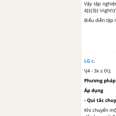
Vậy tập nghiệm
Toán 8
4}}{3}} \right\}
ĐỀ THI HỌC KÌ 2 MỚI NHẤT CÓ LỜI GIẢI
Biểu diễn tập 
ĐỀ CƯƠNG ÔN TẬP HỌC KÌ 2
CÂU HỎI TỰ LUYỆN TOÁN 8
LG c.
TẢI 30 ĐỀ KIỂM TRA GIỮA KÌ 1 TOÁN 8
\(4 - 3x ≤ 0\);
TẢI 30 ĐỀ ÔN TẬP KIỂM TRA HỌC KÌ 1 TOÁN 8
Phương pháp 
TẢI 30 ĐỀ THI HỌC KÌ 1 CỦA CÁC TRƯỜNG TOÁN 8
Áp dụng
- Qui tắc chu
TẢI 30 ĐỀ KIỂM TRA GIỮA KÌ 2 TOÁN 8
Khi chuyển một
TẢI 30 ĐỀ ÔN TẬP HỌC KÌ 2 TOÁN 8