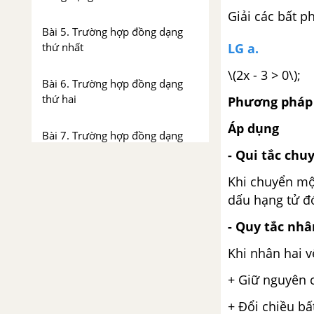
Giải các bất p
Bài 5. Trường hợp đồng dạng
LG a.
thứ nhất
\(2x - 3 > 0\)
Bài 6. Trường hợp đồng dạng
thứ hai
Phương pháp 
Áp dụng
Bài 7. Trường hợp đồng dạng
thứ ba
- Qui tắc chu
Khi chuyển một
Bài 8. Các trường hợp đồng
dấu hạng tử đ
dạng của tam giác vuông
- Quy tắc nhâ
Bài 9. Ứng dụng thực tế của tam
Khi nhân hai v
giác đồng dạng
+ Giữ nguyên 
Ôn tập chương III: Tam giác
+ Đổi chiều bấ
đồng dạng