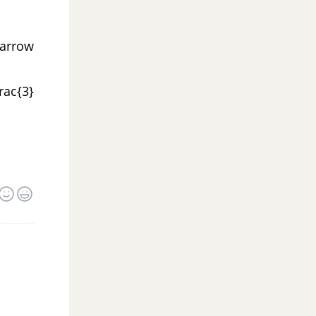
htarrow
rac{3}