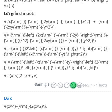
& {A^2} - {B^2} = \left( {A - B} \right)\left( {A + B} \right)
\cr} \)
Lời giải chi tiết:
\(2x{\rm{ }}-{\rm{ }}2y{\rm{ }}-{\rm{ }}{x^2} + {\rm{
}}2xy{\rm{ }}-{\rm{ }}{y^2}\)
\(= {\rm{ }}\left( {2x{\rm{ }}-{\rm{ }}2y} \right){\rm{ }}-
{\rm{ }}({x^2}-{\rm{ }}2xy{\rm{ }} + {\rm{ }}{y^2})\)
\(= {\rm{ }}2\left( {x{\rm{ }}-{\rm{ }}y} \right){\rm{ }}-
{\rm{ }}{\left( {x{\rm{ }}-{\rm{ }}y} \right)^2}\)
\( = {\rm{ }}\left( {x{\rm{ }}-{\rm{ }}y} \right)\left[ {2{\rm{
}}-{\rm{ }}\left( {x{\rm{ }}-{\rm{ }}y} \right)} \right]\)
\(= (x -y)(2 - x + y)\)
Đánh giá:
(4/5 ⭐ - 1 lượt)
LG c
\({x^4}-{\rm{ }}2{x^2}\).