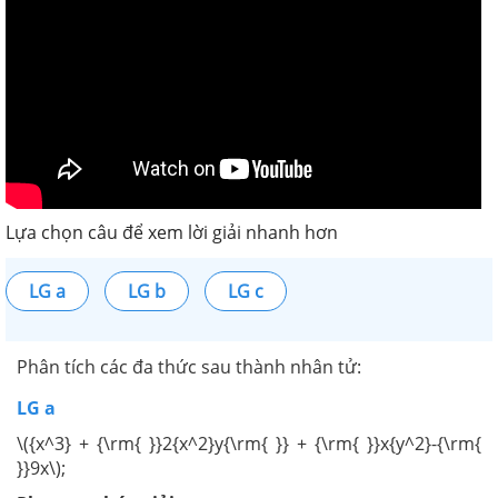
Lựa chọn câu để xem lời giải nhanh hơn
LG a
LG b
LG c
Phân tích các đa thức sau thành nhân tử:
LG a
\({x^3} + {\rm{ }}2{x^2}y{\rm{ }} + {\rm{ }}x{y^2}-{\rm{
}}9x\);