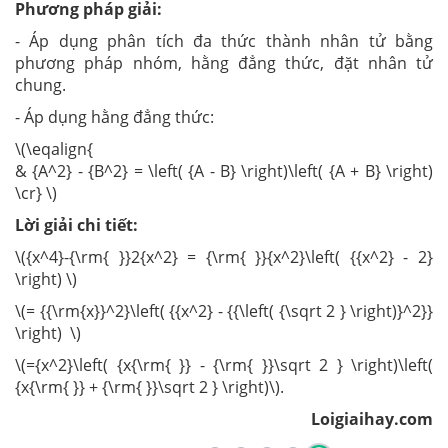
Phương pháp giải:
- Áp dụng phân tích đa thức thành nhân tử bằng
phương pháp nhóm, hằng đẳng thức, đặt nhân tử
chung.
- Áp dụng hằng đẳng thức:
\(\eqalign{
& {A^2} - {B^2} = \left( {A - B} \right)\left( {A + B} \right)
\cr} \)
Lời giải chi tiết:
\({x^4}-{\rm{ }}2{x^2} = {\rm{ }}{x^2}\left( {{x^2} - 2}
\right) \)
\(= {{\rm{x}}^2}\left( {{x^2} - {{\left( {\sqrt 2 } \right)}^2}}
\right) \)
\(={x^2}\left( {x{\rm{ }} - {\rm{ }}\sqrt 2 } \right)\left(
{x{\rm{ }} + {\rm{ }}\sqrt 2 } \right)\).
Loigiaihay.com