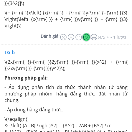
}}{3^2}]\)
\(= {\rm{ }}x\left( {x{\rm{ }} + {\rm{ }}y{\rm{ }}-{\rm{ }}3}
\right)\left( {x{\rm{ }} + {\rm{ }}y{\rm{ }} + {\rm{ }}3}
\right)\)
Đánh giá:
(4/5 ⭐ - 1 lượt)
LG b
\(2x{\rm{ }}-{\rm{ }}2y{\rm{ }}-{\rm{ }}{x^2} + {\rm{
}}2xy{\rm{ }}-{\rm{ }}{y^2}\);
Phương pháp giải:
- Áp dụng phân tích đa thức thành nhân tử bằng
phương pháp nhóm, hằng đẳng thức, đặt nhân tử
chung.
- Áp dụng hằng đẳng thức:
\(\eqalign{
& {\left( {A - B} \right)^2} = {A^2} - 2AB + {B^2} \cr