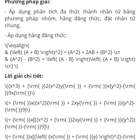
Phương pháp giải:
- Áp dụng phân tích đa thức thành nhân tử bằng
phương pháp nhóm, hằng đẳng thức, đặt nhân tử
chung.
- Áp dụng hằng đẳng thức:
\(\eqalign{
& {\left( {A + B} \right)^2} = {A^2} + 2AB + {B^2} \cr
& {A^2} - {B^2} = \left( {A - B} \right)\left( {A + B} \right)
\cr} \)
Lời giải chi tiết:
\({x^3} + {\rm{ }}2{x^2}y{\rm{ }} + {\rm{ }}x{y^2}-{\rm{
}}9x{\rm{ }}\)
\(= {\rm{ }}x({x^2}{\rm{ }} + 2xy{\rm{ }} + {\rm{ }}{y^2}-
{\rm{ }}9)\)
\(= {\rm{ }}x[({x^2} + {\rm{ }}2xy{\rm{ }} + {\rm{ }}{y^2})
{\rm{ }}-{\rm{ }}9]\)
\(= {\rm{ }}x[{\left( {x{\rm{ }} + {\rm{ }}y} \right)^2}-{\rm{