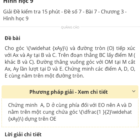
Hình học 9
Giải Đề kiểm tra 15 phút - Đề số 7 - Bài 7 - Chương 3 -
Hình học 9
QUẢNG CÁO
Đề bài
Cho góc \(\widehat {xAy}\) và đường tròn (O) tiếp xúc
với Ax và Ay tại B và C. Trên đoạn thẳng BC lấy điểm M (
khác B và C). Đường thẳng vuông góc với OM tại M cắt
Ax, Ay lần lượt tại D và E. Chứng minh các điểm A, D, O,
E cùng nằm trên một đường tròn.
Phương pháp giải - Xem chi tiết
Chứng minh A, D ở cùng phía đối với EO nên A và D
nằm trên một cung chứa góc \(\dfrac{1 }{2}\widehat
{xAy}\) dựng trên OE
Lời giải chi tiết