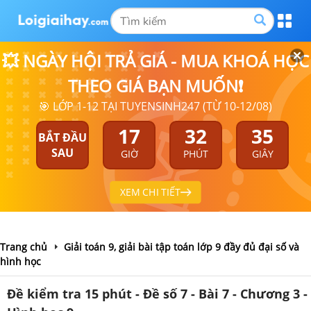
💥 NGÀY HỘI TRẢ GIÁ - MUA KHOÁ HỌC
THEO GIÁ BẠN MUỐN❗
🎯 LỚP 1-12 TẠI TUYENSINH247 (TỪ 10-12/08)
17
32
35
BẮT ĐẦU
SAU
GIỜ
PHÚT
GIÂY
XEM CHI TIẾT
Trang chủ
Giải toán 9, giải bài tập toán lớp 9 đầy đủ đại số và
hình học
Đề kiểm tra 15 phút - Đề số 7 - Bài 7 - Chương 3 -