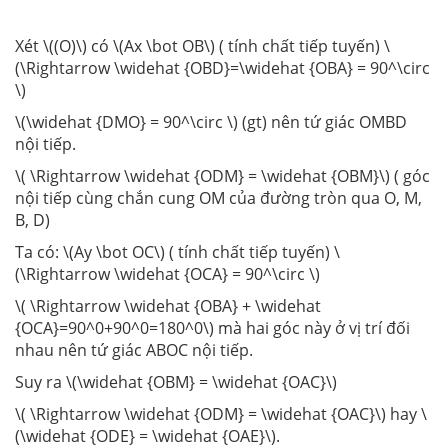
Xét \((O)\) có \(Ax \bot OB\) ( tính chất tiếp tuyến) \
(\Rightarrow \widehat {OBD}=\widehat {OBA} = 90^\circ
\)
\(\widehat {DMO} = 90^\circ \) (gt) nên tứ giác OMBD
nội tiếp.
\( \Rightarrow \widehat {ODM} = \widehat {OBM}\) ( góc
nội tiếp cùng chắn cung OM của đường tròn qua O, M,
B, D)
Ta có: \(Ay \bot OC\) ( tính chất tiếp tuyến) \
(\Rightarrow \widehat {OCA} = 90^\circ \)
\( \Rightarrow \widehat {OBA} + \widehat
{OCA}=90^0+90^0=180^0\) mà hai góc này ở vị trí đối
nhau nên tứ giác ABOC nội tiếp.
Suy ra \(\widehat {OBM} = \widehat {OAC}\)
\( \Rightarrow \widehat {ODM} = \widehat {OAC}\) hay \
(\widehat {ODE} = \widehat {OAE}\).