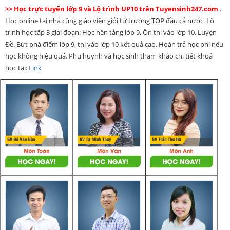
>> Học trực tuyến lớp 9 và Lộ trình UP10 trên Tuyensinh247.com
.
Học online tại nhà cũng giáo viên giỏi từ trường TOP đầu cả nước. Lộ
trình học tập 3 giai đoạn: Học nền tảng lớp 9, Ôn thi vào lớp 10, Luyện
Đề. Bứt phá điểm lớp 9, thi vào lớp 10 kết quả cao. Hoàn trả học phí nếu
học không hiệu quả. Phụ huynh và học sinh tham khảo chi tiết khoá
học tại:
Link