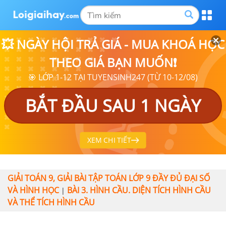
💥 NGÀY HỘI TRẢ GIÁ - MUA KHOÁ HỌC
THEO GIÁ BẠN MUỐN❗
🎯 LỚP 1-12 TẠI TUYENSINH247 (TỪ 10-12/08)
BẮT ĐẦU SAU 1 NGÀY
XEM CHI TIẾT
GIẢI TOÁN 9, GIẢI BÀI TẬP TOÁN LỚP 9 ĐẦY ĐỦ ĐẠI SỐ
VÀ HÌNH HỌC
BÀI 3. HÌNH CẦU. DIỆN TÍCH HÌNH CẦU
|
VÀ THỂ TÍCH HÌNH CẦU