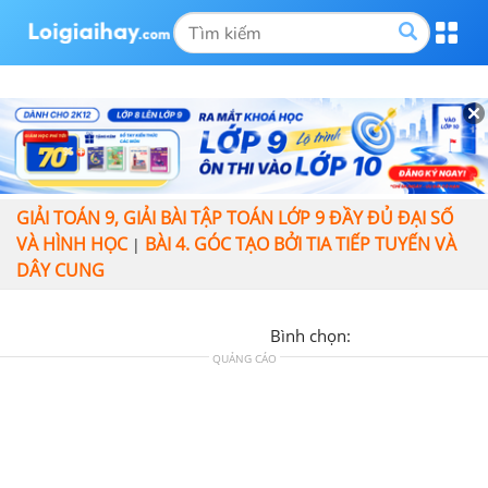
GIẢI TOÁN 9, GIẢI BÀI TẬP TOÁN LỚP 9 ĐẦY ĐỦ ĐẠI SỐ
VÀ HÌNH HỌC
BÀI 4. GÓC TẠO BỞI TIA TIẾP TUYẾN VÀ
|
DÂY CUNG
Bình chọn:
QUẢNG CÁO