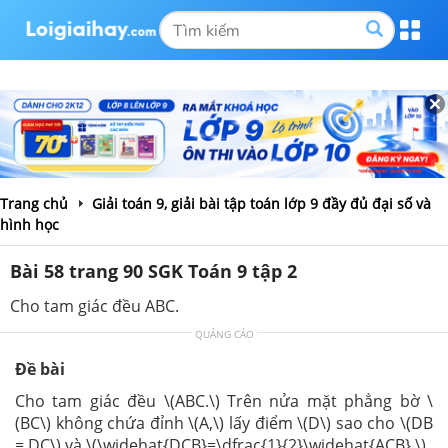
Trang chủ
Giải toán 9, giải bài tập toán lớp 9 đầy đủ đại số và
hình học
Bài 58 trang 90 SGK Toán 9 tập 2
Cho tam giác đều ABC.
QUẢNG CÁO
Đề bài
Cho tam giác đều \(ABC.\) Trên nửa mặt phẳng bờ \
(BC\) không chứa đỉnh \(A,\) lấy điểm \(D\) sao cho \(DB
= DC\) và \(\widehat{DCB}=\dfrac{1}{2}\widehat{ACB}.\)