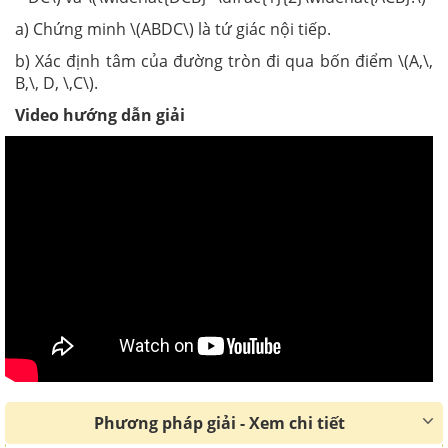
a) Chứng minh \(ABDC\) là tứ giác nội tiếp.
b) Xác định tâm của đường tròn đi qua bốn điểm \(A,\,
B,\, D, \,C\).
Video hướng dẫn giải
Phương pháp giải - Xem chi tiết