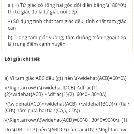
a ) +) Tứ giác có tổng hai góc đối diện bằng \(180^0\)
thì tứ giác đó là tứ giác nội tiếp.
+) Sử dụng tính chất tam giác đều, tính chất tam giác
cân
b) Trong tam giác vuông, tâm đường tròn ngoại tiếp
là trung điểm cạnh huyền
Lời giải chi tiết
a) Vì tam giác ABC đều (gt) nên \(\widehat{ACB}=60^0\)
\(\Rightarrow\) \(\widehat{DCB}=\dfrac{1}
{2}\widehat{ACB} = \dfrac{1}{2} .60^0= 30^0.\)
\(\widehat{ACD}=\widehat{ACB} +\widehat{BCD}\) (tia \
(CB\) nằm giữa hai tia \(CA,\, CD\))
\(\Rightarrow\)\(\widehat{ACD}=60^0+ 30^0=90^0\) (1)
Do \(DB = CD\) nên \(∆BDC\) cân tại \(D\) \(\Rightarrow