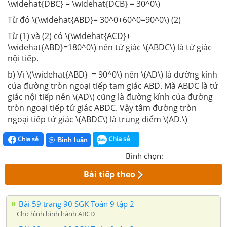
\widehat{DBC} = \widehat{DCB} = 30^0\)
Từ đó \(\widehat{ABD}= 30^0+60^0=90^0\)
(2)
Từ (1) và (2) có \(\widehat{ACD}+
\widehat{ABD}=180^0\) nên tứ giác \(ABDC\) là tứ giác
nội tiếp.
b) Vì \(\widehat{ABD} = 90^0\)
nên \(AD\) là đường kính
của đường tròn ngoại tiếp tam giác ABD. Mà ABDC là tứ
giác nội tiếp nên \(AD\) cũng là đường kính của đường
tròn ngoại tiếp tứ giác ABDC. Vậy tâm đường tròn
ngoại tiếp tứ giác \(ABDC\) là trung điểm \(AD.\)
Chia sẻ
Chia sẻ
Bình luận
Bình chọn:
Bài tiếp theo
Bài 59 trang 90 SGK Toán 9 tập 2
Cho hình bình hành ABCD