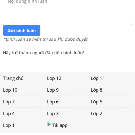
Gửi bình luận
*Bình luận sẽ hiển thị sau khi được duyệt
Hãy trở thành người đầu tiên bình luận!
Trang chủ
Lớp 12
Lớp 11
Lớp 10
Lớp 9
Lớp 8
Lớp 7
Lớp 6
Lớp 5
Lớp 4
Lớp 3
Lớp 2
Lớp 1
Tải app