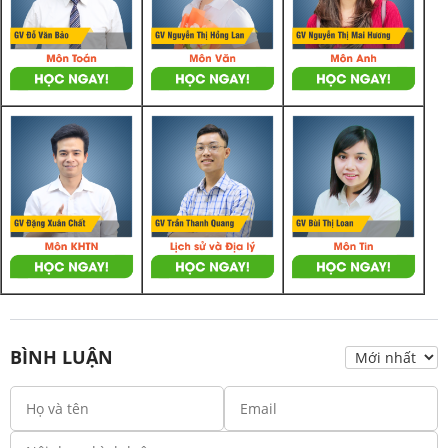
BÌNH LUẬN