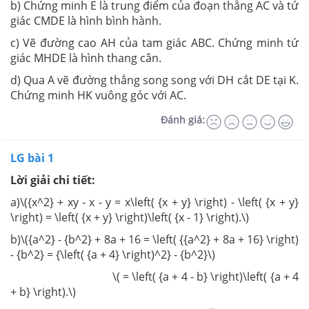
b) Chứng minh E là trung điểm của đoạn thẳng AC và tứ
giác CMDE là hình bình hành.
c) Vẽ đường cao AH của tam giác ABC. Chứng minh tứ
giác MHDE là hình thang cân.
d) Qua A vẽ đường thẳng song song với DH cắt DE tại K.
Chứng minh HK vuông góc với AC.
Đánh giá:
LG bài 1
Lời giải chi tiết:
a)\({x^2} + xy - x - y = x\left( {x + y} \right) - \left( {x + y}
\right) = \left( {x + y} \right)\left( {x - 1} \right).\)
b)\({a^2} - {b^2} + 8a + 16 = \left( {{a^2} + 8a + 16} \right)
- {b^2} = {\left( {a + 4} \right)^2} - {b^2}\)
\( = \left( {a + 4 - b} \right)\left( {a + 4
+ b} \right).\)