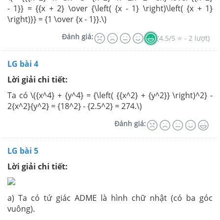
- 1}} = {{x + 2} \over {\left( {x - 1} \right)\left( {x + 1}
\right)}} = {1 \over {x - 1}}.\)
Đánh giá:
(4.5/5 ⭐ - 2 lượt)
LG bài 4
Lời giải chi tiết:
Ta có \({x^4} + {y^4} = {\left( {{x^2} + {y^2}} \right)^2} -
2{x^2}{y^2} = {18^2} - {2.5^2} = 274.\)
Đánh giá:
LG bài 5
Lời giải chi tiết:
a) Ta có tứ giác ADME là hình chữ nhật (có ba góc
vuông).