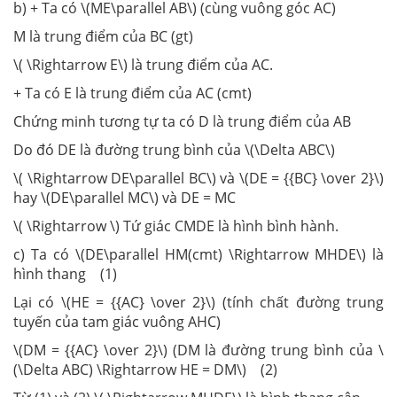
b) + Ta có \(ME\parallel AB\) (cùng vuông góc AC)
M là trung điểm của BC (gt)
\( \Rightarrow E\) là trung điểm của AC.
+ Ta có E là trung điểm của AC (cmt)
Chứng minh tương tự ta có D là trung điểm của AB
Do đó DE là đường trung bình của \(\Delta ABC\)
\( \Rightarrow DE\parallel BC\) và \(DE = {{BC} \over 2}\)
hay \(DE\parallel MC\) và DE = MC
\( \Rightarrow \) Tứ giác CMDE là hình bình hành.
c) Ta có \(DE\parallel HM(cmt) \Rightarrow MHDE\) là
hình thang (1)
Lại có \(HE = {{AC} \over 2}\) (tính chất đường trung
tuyến của tam giác vuông AHC)
\(DM = {{AC} \over 2}\) (DM là đường trung bình của \
(\Delta ABC) \Rightarrow HE = DM\) (2)