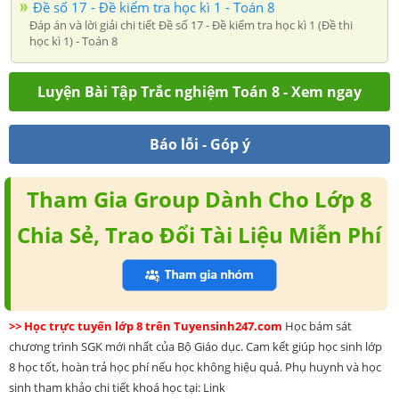
Đề số 17 - Đề kiểm tra học kì 1 - Toán 8
Đáp án và lời giải chi tiết Đề số 17 - Đề kiểm tra học kì 1 (Đề thi
học kì 1) - Toán 8
Luyện Bài Tập Trắc nghiệm Toán 8 - Xem ngay
Báo lỗi - Góp ý
Tham Gia Group Dành Cho Lớp 8
Chia Sẻ, Trao Đổi Tài Liệu Miễn Phí
>> Học trực tuyến lớp 8 trên Tuyensinh247.com
Học bám sát
chương trình SGK mới nhất của Bộ Giáo dục. Cam kết giúp học sinh lớp
8 học tốt, hoàn trả học phí nếu học không hiệu quả. Phụ huynh và học
sinh tham khảo chi tiết khoá học tại: Link