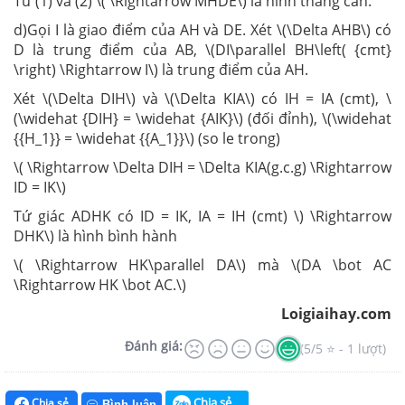
Từ (1) và (2) \( \Rightarrow MHDE\) là hình thang cân.
d)Gọi I là giao điểm của AH và DE. Xét \(\Delta AHB\) có
D là trung điểm của AB, \(DI\parallel BH\left( {cmt}
\right) \Rightarrow I\) là trung điểm của AH.
Xét \(\Delta DIH\) và \(\Delta KIA\) có IH = IA (cmt), \
(\widehat {DIH} = \widehat {AIK}\) (đối đỉnh), \(\widehat
{{H_1}} = \widehat {{A_1}}\) (so le trong)
\( \Rightarrow \Delta DIH = \Delta KIA(g.c.g) \Rightarrow
ID = IK\)
Tứ giác ADHK có ID = IK, IA = IH (cmt) \) \Rightarrow
DHK\) là hình bình hành
\( \Rightarrow HK\parallel DA\) mà \(DA \bot AC
\Rightarrow HK \bot AC.\)
Loigiaihay.com
Đánh giá:
(5/5 ⭐ - 1 lượt)
Chia sẻ
Chia sẻ
Bình luận