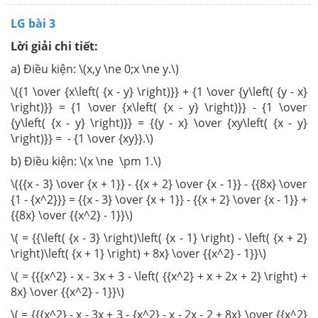
LG bài 3
Lời giải chi tiết:
a) Điều kiện: \(x,y \ne 0;x \ne y.\)
\({1 \over {x\left( {x - y} \right)}} + {1 \over {y\left( {y - x}
\right)}} = {1 \over {x\left( {x - y} \right)}} - {1 \over
{y\left( {x - y} \right)}} = {{y - x} \over {xy\left( {x - y}
\right)}} = - {1 \over {xy}}.\)
b) Điều kiện: \(x \ne \pm 1.\)
\({{x - 3} \over {x + 1}} - {{x + 2} \over {x - 1}} - {{8x} \over
{1 - {x^2}}} = {{x - 3} \over {x + 1}} - {{x + 2} \over {x - 1}} +
{{8x} \over {{x^2} - 1}}\)
\( = {{\left( {x - 3} \right)\left( {x - 1} \right) - \left( {x + 2}
\right)\left( {x + 1} \right) + 8x} \over {{x^2} - 1}}\)
\( = {{{x^2} - x - 3x + 3 - \left( {{x^2} + x + 2x + 2} \right) +
8x} \over {{x^2} - 1}}\)
\( = {{{x^2} - x - 3x + 3 - {x^2} - x - 2x - 2 + 8x} \over {{x^2}