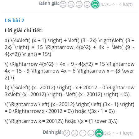
Đánh giá:
(4.5/5 ⭐ - 4 lượt)
LG bài 2
Lời giải chi tiết:
a) \(4x\left( {x + 1} \right) + \left( {3 - 2x} \right)\left( {3 +
2x} \right) = 15 \Rightarrow 4{x^2} + 4x + \left( {9 -
4{x^2}} \right) = 15\)
\( \Rightarrow 4{x^2} + 4x + 9 - 4{x^2} = 15 \Rightarrow
4x = 15 - 9 \Rightarrow 4x = 6 \Rightarrow x = {3 \over
2}.\)
b) \(3x\left( {x - 20012} \right) - x + 20012 = 0 \Rightarrow
3x\left( {x - 20012} \right) - \left( {x - 20012} \right) = 0\)
\( \Rightarrow \left( {x - 20012} \right)\left( {3x - 1} \right)
= 0 \Rightarrow x - 20012 = 0\) hoặc \(3x - 1 = 0\)
\( \Rightarrow x = 20012\) hoặc \(x = {1 \over 3}.\)
Đánh giá:
(5/5 ⭐ - 1 lượt)