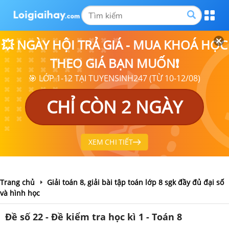
💥 NGÀY HỘI TRẢ GIÁ - MUA KHOÁ HỌC
THEO GIÁ BẠN MUỐN❗
🎯 LỚP 1-12 TẠI TUYENSINH247 (TỪ 10-12/08)
CHỈ CÒN 2 NGÀY
XEM CHI TIẾT
Trang chủ
Giải toán 8, giải bài tập toán lớp 8 sgk đầy đủ đại số
và hình học
Đề số 22 - Đề kiểm tra học kì 1 - Toán 8