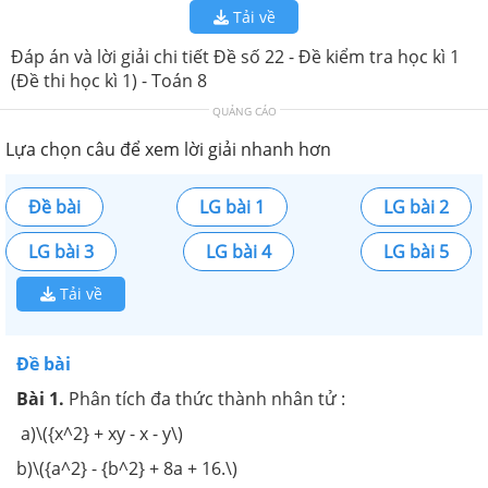
Tải về
Đáp án và lời giải chi tiết Đề số 22 - Đề kiểm tra học kì 1
(Đề thi học kì 1) - Toán 8
QUẢNG CÁO
Lựa chọn câu để xem lời giải nhanh hơn
Đề bài
LG bài 1
LG bài 2
LG bài 3
LG bài 4
LG bài 5
Tải về
Đề bài
Bài 1.
Phân tích đa thức thành nhân tử :
a)\({x^2} + xy - x - y\)
b)\({a^2} - {b^2} + 8a + 16.\)