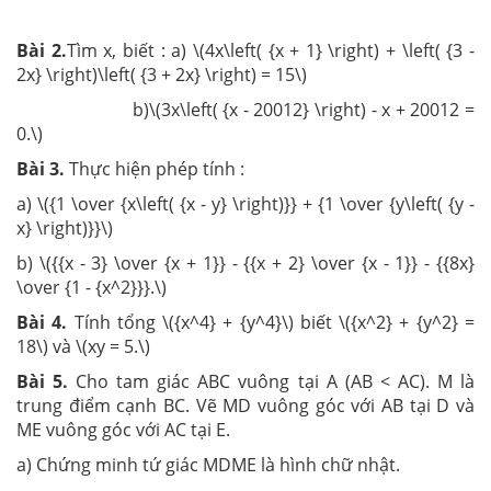
Bài 2.
Tìm x, biết : a) \(4x\left( {x + 1} \right) + \left( {3 -
2x} \right)\left( {3 + 2x} \right) = 15\)
b)\(3x\left( {x - 20012} \right) - x + 20012 =
0.\)
Bài 3.
Thực hiện phép tính :
a) \({1 \over {x\left( {x - y} \right)}} + {1 \over {y\left( {y -
x} \right)}}\)
b) \({{x - 3} \over {x + 1}} - {{x + 2} \over {x - 1}} - {{8x}
\over {1 - {x^2}}}.\)
Bài 4.
Tính tổng \({x^4} + {y^4}\) biết \({x^2} + {y^2} =
18\) và \(xy = 5.\)
Bài 5.
Cho tam giác ABC vuông tại A (AB < AC). M là
trung điểm cạnh BC. Vẽ MD vuông góc với AB tại D và
ME vuông góc với AC tại E.
a) Chứng minh tứ giác MDME là hình chữ nhật.