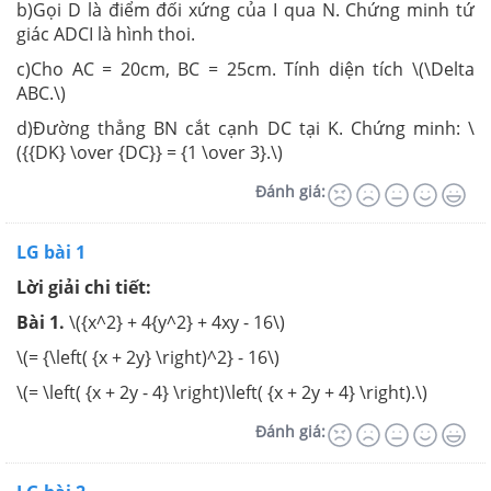
b)Gọi D là điểm đối xứng của I qua N. Chứng minh tứ
giác ADCI là hình thoi.
c)Cho AC = 20cm, BC = 25cm. Tính diện tích \(\Delta
ABC.\)
d)Đường thẳng BN cắt cạnh DC tại K. Chứng minh: \
({{DK} \over {DC}} = {1 \over 3}.\)
Đánh giá:
LG bài 1
Lời giải chi tiết:
Bài 1.
\({x^2} + 4{y^2} + 4xy - 16\)
\(= {\left( {x + 2y} \right)^2} - 16\)
\(= \left( {x + 2y - 4} \right)\left( {x + 2y + 4} \right).\)
Đánh giá: