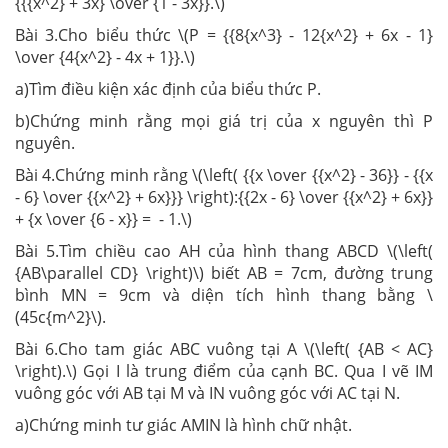
{{{x^2} + 3x} \over {1 - 3x}}.\)
Bài 3.Cho biểu thức \(P = {{8{x^3} - 12{x^2} + 6x - 1}
\over {4{x^2} - 4x + 1}}.\)
a)Tìm điều kiện xác định của biểu thức P.
b)Chứng minh rằng mọi giá trị của x nguyên thì P
nguyên.
Bài 4.Chứng minh rằng \(\left( {{x \over {{x^2} - 36}} - {{x
- 6} \over {{x^2} + 6x}}} \right):{{2x - 6} \over {{x^2} + 6x}}
+ {x \over {6 - x}} = - 1.\)
Bài 5.Tìm chiều cao AH của hình thang ABCD \(\left(
{AB\parallel CD} \right)\) biết AB = 7cm, đường trung
bình MN = 9cm và diện tích hình thang bằng \
(45c{m^2}\).
Bài 6.Cho tam giác ABC vuông tại A \(\left( {AB < AC}
\right).\) Gọi I là trung điểm của cạnh BC. Qua I vẽ IM
vuông góc với AB tại M và IN vuông góc với AC tại N.
a)Chứng minh tư giác AMIN là hình chữ nhật.