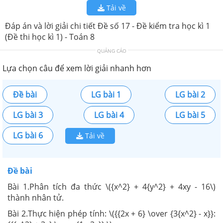
Tải về
Đáp án và lời giải chi tiết Đề số 17 - Đề kiểm tra học kì 1
(Đề thi học kì 1) - Toán 8
QUẢNG CÁO
Lựa chọn câu để xem lời giải nhanh hơn
Đề bài
LG bài 1
LG bài 2
LG bài 3
LG bài 4
LG bài 5
LG bài 6
Tải về
Đề bài
Bài 1.Phân tích đa thức \({x^2} + 4{y^2} + 4xy - 16\)
thành nhân tử.
Bài 2.Thực hiện phép tính: \({{2x + 6} \over {3{x^2} - x}}: