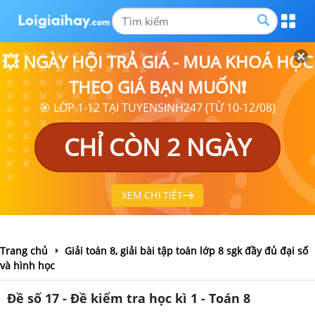
💥 NGÀY HỘI TRẢ GIÁ - MUA KHOÁ HỌC
THEO GIÁ BẠN MUỐN❗
🎯 LỚP 1-12 TẠI TUYENSINH247 (TỪ 10-12/08)
CHỈ CÒN 2 NGÀY
XEM CHI TIẾT
Trang chủ
Giải toán 8, giải bài tập toán lớp 8 sgk đầy đủ đại số
và hình học
Đề số 17 - Đề kiểm tra học kì 1 - Toán 8