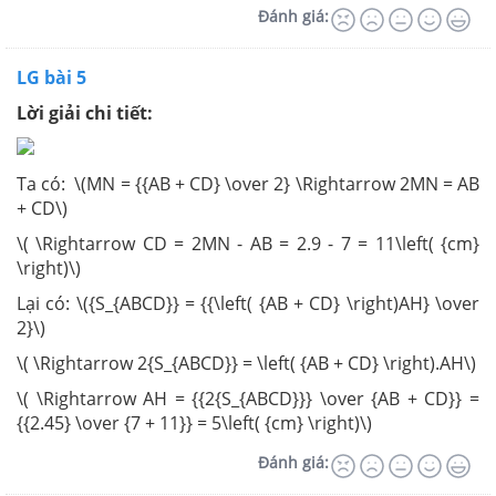
Đánh giá:
LG bài 5
Lời giải chi tiết:
Ta có: \(MN = {{AB + CD} \over 2} \Rightarrow 2MN = AB
+ CD\)
\( \Rightarrow CD = 2MN - AB = 2.9 - 7 = 11\left( {cm}
\right)\)
Lại có: \({S_{ABCD}} = {{\left( {AB + CD} \right)AH} \over
2}\)
\( \Rightarrow 2{S_{ABCD}} = \left( {AB + CD} \right).AH\)
\( \Rightarrow AH = {{2{S_{ABCD}}} \over {AB + CD}} =
{{2.45} \over {7 + 11}} = 5\left( {cm} \right)\)
Đánh giá: