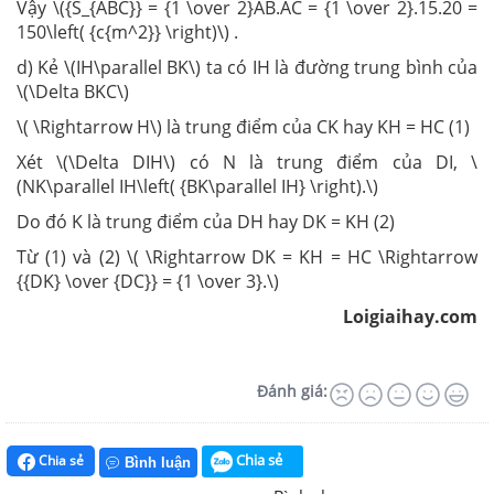
Vậy \({S_{ABC}} = {1 \over 2}AB.AC = {1 \over 2}.15.20 =
150\left( {c{m^2}} \right)\) .
d) Kẻ \(IH\parallel BK\) ta có IH là đường trung bình của
\(\Delta BKC\)
\( \Rightarrow H\) là trung điểm của CK hay KH = HC (1)
Xét \(\Delta DIH\) có N là trung điểm của DI, \
(NK\parallel IH\left( {BK\parallel IH} \right).\)
Do đó K là trung điểm của DH hay DK = KH (2)
Từ (1) và (2) \( \Rightarrow DK = KH = HC \Rightarrow
{{DK} \over {DC}} = {1 \over 3}.\)
Loigiaihay.com
Đánh giá:
Chia sẻ
Chia sẻ
Bình luận