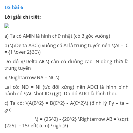
LG bài 6
Lời giải chi tiết:
a) Ta có AMIN là hình chữ nhật (có 3 góc vuông)
b) \(\Delta ABC\) vuông có AI là trung tuyến nên \(AI = IC
= {1 \over 2}BC\)
Do đó \(\Delta AIC\) cân có đường cao IN đồng thời là
trung tuyến
\( \Rightarrow NA = NC.\)
Lại có: ND = NI (t/c đối xứng) nên ADCI là hình bình
hành có \(AC \bot ID\) (gt). Do đó ADCI là hình thoi.
c) Ta có: \(A{B^2} = B{C^2} - A{C^2}\) (định lý Py – ta –
go)
\( = {25^2} - {20^2} \Rightarrow AB = \sqrt
{225} = 15\left( {cm} \right)\)