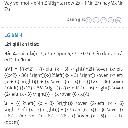
Vậy với mọi \(x \in Z \Rightarrow 2x - 1 \in Z\) hay \(x \in
Z\)
Đánh giá:
LG bài 4
Lời giải chi tiết:
Bài 4.
Điều kiện: \(x \ne \pm 6;x \ne 0.\) Biến đổi vế trái
(VT), ta được:
\(VT = {{{x^2} - {{\left( {x - 6} \right)}^2}} \over {x\left(
{{x^2} - 36} \right)}}:{{2\left( {x - 3} \right)} \over {x\left(
{x + 6} \right)}} + {x \over {6 - x}} = {{12x - 36} \over
{x\left( {{x^2} - 36} \right)}}.{{x\left( {x + 6} \right)} \over
{2\left( {x - 3} \right)}} + {x \over {6 - x}}\)
\( = {{12\left( {x - 3} \right)} \over {2\left( {x - 6}
\right)\left( {x - 3} \right)}} + {x \over {6 - x}} = {6 \over {x
- 6}} - {x \over {x - 6}} = {{6 - x} \over {x - 6}} = - 1\)
(đpcm)