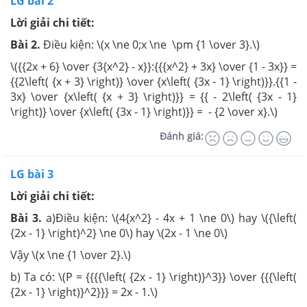
LG bài 2
Lời giải chi tiết:
Bài 2.
Điều kiện: \(x \ne 0;x \ne \pm {1 \over 3}.\)
\({{2x + 6} \over {3{x^2} - x}}:{{{x^2} + 3x} \over {1 - 3x}} =
{{2\left( {x + 3} \right)} \over {x\left( {3x - 1} \right)}}.{{1 -
3x} \over {x\left( {x + 3} \right)}} = {{ - 2\left( {3x - 1}
\right)} \over {x\left( {3x - 1} \right)}} = - {2 \over x}.\)
Đánh giá:
LG bài 3
Lời giải chi tiết:
Bài 3.
a)Điều kiện: \(4{x^2} - 4x + 1 \ne 0\) hay \({\left(
{2x - 1} \right)^2} \ne 0\) hay \(2x - 1 \ne 0\)
Vậy \(x \ne {1 \over 2}.\)
b) Ta có: \(P = {{{{\left( {2x - 1} \right)}^3}} \over {{{\left(
{2x - 1} \right)}^2}}} = 2x - 1.\)