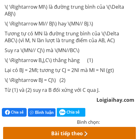
\( \Rightarrow MI\) là đường trung bình của \(\Delta
ABJ\)
\( \Rightarrow MI// BJ\) hay \(MN// BJ.\)
Tương tự có MN là đường trung bình của \(\Delta
ABC\) (vì M, N lần lượt là trung điểm của AB, AC)
Suy ra \(MN// CJ\) mà \(MN//BC\)
\( \Rightarrow B,J,C\) thẳng hàng (1)
Lại có BJ = 2MI; tương tự CJ = 2NI mà MI = NI (gt)
\( \Rightarrow BJ = CJ\) (2)
Từ (1) và (2) suy ra B đối xứng với C qua J.
Loigiaihay.com
Chia sẻ
Chia sẻ
Bình luận
Bình chọn:
Bài tiếp theo