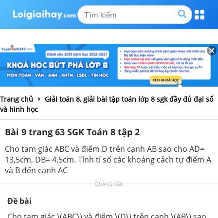
Trang chủ
Giải toán 8, giải bài tập toán lớp 8 sgk đầy đủ đại số
và hình học
Bài 9 trang 63 SGK Toán 8 tập 2
Cho tam giác ABC và điểm D trên cạnh AB sao cho AD=
13,5cm, DB= 4,5cm. Tính tỉ số các khoảng cách tự điểm A
và B đến cạnh AC
QUẢNG CÁO
Đề bài
Cho tam giác \(ABC\) và điểm \(D\) trên cạnh \(AB\) sao