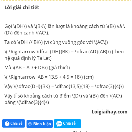
Lời giải chi tiết
Gọi \(DH\) và \(BK\) lần lượt là khoảng cách từ \(B\) và \
(D\) đến cạnh \(AC\).
Ta có \(DH // BK\) (vì cùng vuông góc với \(AC\))
\( \Rightarrow \dfrac{DH}{BK} = \dfrac{AD}{AB}\) (theo
hệ quả định lý Ta Let)
Mà \(AB = AD + DB\) (giả thiết)
\( \Rightarrow AB = 13,5 + 4,5 = 18\) (cm)
Vậy \(\dfrac{DH}{BK} = \dfrac{13,5}{18} = \dfrac{3}{4}\)
Vậy tỉ số khoảng cách từ điểm \(D\) và \(B\) đến \(AC\)
bằng \(\dfrac{3}{4}\)
Loigiaihay.com
Chia sẻ
Chia sẻ
Bình luận