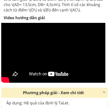
cho \(AD= 13,5cm, DB= 4,5cm\). Tính tỉ số các khoảng
cách từ điểm \(D\) và \(B\) đến cạnh \(AC\).
Video hướng dẫn giải
Phương pháp giải - Xem chi tiết
Áp dụng: Hệ quả của định lý TaLet.