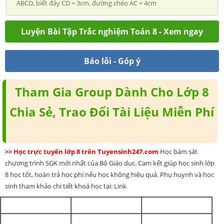
ABCD, biết đáy CD = 3cm, đường chéo AC = 4cm
Luyện Bài Tập Trắc nghiệm Toán 8 - Xem ngay
Báo lỗi - Góp ý
Tham Gia Group Dành Cho Lớp 8
Chia Sẻ, Trao Đổi Tài Liệu Miễn Phí
>> Học trực tuyến lớp 8 trên Tuyensinh247.com
Học bám sát
chương trình SGK mới nhất của Bộ Giáo dục. Cam kết giúp học sinh lớp
8 học tốt, hoàn trả học phí nếu học không hiệu quả. Phụ huynh và học
sinh tham khảo chi tiết khoá học tại: Link