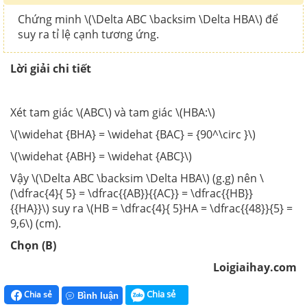
Chứng minh \(\Delta ABC \backsim \Delta HBA\) để
suy ra tỉ lệ cạnh tương ứng.
Lời giải chi tiết
Xét tam giác \(ABC\) và tam giác \(HBA:\)
\(\widehat {BHA} = \widehat {BAC} = {90^\circ }\)
\(\widehat {ABH} = \widehat {ABC}\)
Vậy \(\Delta ABC \backsim \Delta HBA\) (g.g) nên \
(\dfrac{4}{ 5} = \dfrac{{AB}}{{AC}} = \dfrac{{HB}}
{{HA}}\) suy ra \(HB = \dfrac{4}{ 5}HA = \dfrac{{48}}{5} =
9,6\) (cm).
Chọn (B)
Loigiaihay.com
Chia sẻ
Chia sẻ
Bình luận