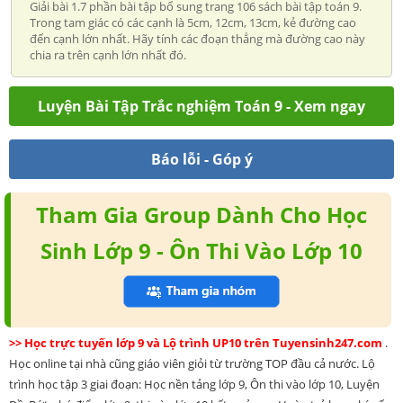
Giải bài 1.7 phần bài tập bổ sung trang 106 sách bài tập toán 9.
Trong tam giác có các cạnh là 5cm, 12cm, 13cm, kẻ đường cao
đến cạnh lớn nhất. Hãy tính các đoạn thẳng mà đường cao này
chia ra trên cạnh lớn nhất đó.
Luyện Bài Tập Trắc nghiệm Toán 9 - Xem ngay
Báo lỗi - Góp ý
Tham Gia Group Dành Cho Học
Sinh Lớp 9 - Ôn Thi Vào Lớp 10
>> Học trực tuyến lớp 9 và Lộ trình UP10 trên Tuyensinh247.com
.
Học online tại nhà cũng giáo viên giỏi từ trường TOP đầu cả nước. Lộ
trình học tập 3 giai đoạn: Học nền tảng lớp 9, Ôn thi vào lớp 10, Luyện