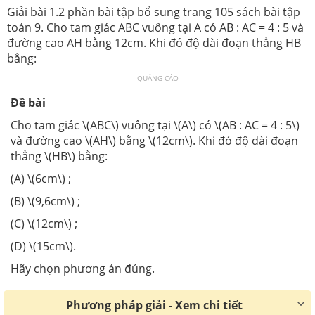
Giải bài 1.2 phần bài tập bổ sung trang 105 sách bài tập
toán 9. Cho tam giác ABC vuông tại A có AB : AC = 4 : 5 và
đường cao AH bằng 12cm. Khi đó độ dài đoạn thẳng HB
bằng:
QUẢNG CÁO
Đề bài
Cho tam giác \(ABC\) vuông tại \(A\) có \(AB : AC = 4 : 5\)
và đường cao \(AH\) bằng \(12cm\). Khi đó độ dài đoạn
thẳng \(HB\) bằng:
(A) \(6cm\) ;
(B) \(9,6cm\) ;
(C) \(12cm\) ;
(D) \(15cm\).
Hãy chọn phương án đúng.
Phương pháp giải - Xem chi tiết