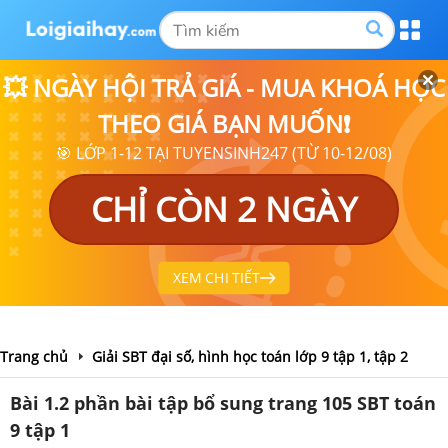
💥 NGÀY HỘI TRẢ GIÁ - MUA KHOÁ HỌC
THEO GIÁ BẠN MUỐN❗
🎯 LỚP 1-12 TẠI TUYENSINH247 (TỪ 10-12/08)
CHỈ CÒN 2 NGÀY
XEM CHI TIẾT
Trang chủ
Giải SBT đại số, hình học toán lớp 9 tập 1, tập 2
Bài 1.2 phần bài tập bổ sung trang 105 SBT toán
9 tập 1