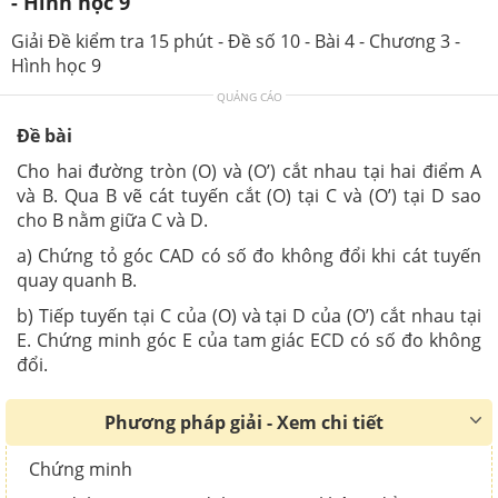
- Hình học 9
Giải Đề kiểm tra 15 phút - Đề số 10 - Bài 4 - Chương 3 -
Hình học 9
QUẢNG CÁO
Đề bài
Cho hai đường tròn (O) và (O’) cắt nhau tại hai điểm A
và B. Qua B vẽ cát tuyến cắt (O) tại C và (O’) tại D sao
cho B nằm giữa C và D.
a) Chứng tỏ góc CAD có số đo không đổi khi cát tuyến
quay quanh B.
b) Tiếp tuyến tại C của (O) và tại D của (O’) cắt nhau tại
E. Chứng minh góc E của tam giác ECD có số đo không
đổi.
Phương pháp giải - Xem chi tiết
Chứng minh