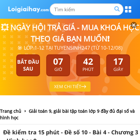
💥 NGÀY HỘI TRẢ GIÁ - MUA KHOÁ HỌC
THEO GIÁ BẠN MUỐN❗
🎯 LỚP 1-12 TẠI TUYENSINH247 (TỪ 10-12/08)
07
42
17
BẮT ĐẦU
SAU
GIỜ
PHÚT
GIÂY
XEM CHI TIẾT
Trang chủ
Giải toán 9, giải bài tập toán lớp 9 đầy đủ đại số và
hình học
Đề kiểm tra 15 phút - Đề số 10 - Bài 4 - Chương 3