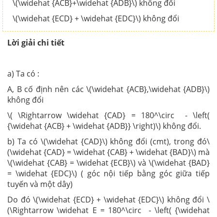
\(\widehat {ACB}+\widehat {ADB}\) không đổi
\(\widehat {ECD} + \widehat {EDC}\) không đổi
Lời giải chi tiết
a) Ta có :
A, B cố định nên các \(\widehat {ACB},\widehat {ADB}\)
không đổi
\( \Rightarrow \widehat {CAD} = 180^\circ - \left(
{\widehat {ACB} + \widehat {ADB}} \right)\) không đổi.
b) Ta có \(\widehat {CAD}\) không đổi (cmt), trong đó\
(\widehat {CAD} = \widehat {CAB} + \widehat {BAD}\) mà
\(\widehat {CAB} = \widehat {ECB}\) và \(\widehat {BAD}
= \widehat {EDC}\) ( góc nội tiếp bằng góc giữa tiếp
tuyến và một dây)
Do đó \(\widehat {ECD} + \widehat {EDC}\) không đổi \
(\Rightarrow \widehat E = 180^\circ - \left( {\widehat