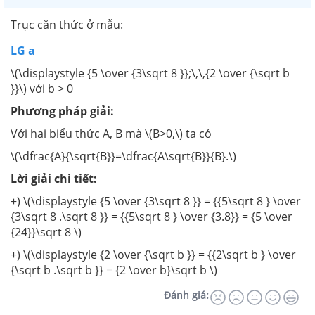
Trục căn thức ở mẫu:
LG a
\(\displaystyle {5 \over {3\sqrt 8 }};\,\,{2 \over {\sqrt b
}}\) với b > 0
Phương pháp giải:
Với hai biểu thức A, B mà \(B>0,\) ta có
\(\dfrac{A}{\sqrt{B}}=\dfrac{A\sqrt{B}}{B}.\)
Lời giải chi tiết:
+) \(\displaystyle {5 \over {3\sqrt 8 }} = {{5\sqrt 8 } \over
{3\sqrt 8 .\sqrt 8 }} = {{5\sqrt 8 } \over {3.8}} = {5 \over
{24}}\sqrt 8 \)
+) \(\displaystyle {2 \over {\sqrt b }} = {{2\sqrt b } \over
{\sqrt b .\sqrt b }} = {2 \over b}\sqrt b \)
Đánh giá: