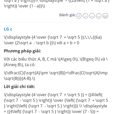
\sqrt a } \right)}}\\ \displaystyle = {{2a\left( {1 + \sqrt a }
\right)} \over {1 - a}}\)
Đánh giá:
LG c
\(\displaystyle {4 \over {\sqrt 7 + \sqrt 5 }};\,\,\,{{6a}
\over {2\sqrt a - \sqrt b }}\) với a > b > 0
Phương pháp giải:
Với các biểu thức A, B, C mà \(A\geq 0\), \(B\geq 0\) và \
(A\neq B\), ta có:
\(\dfrac{C}{\sqrt{A}\pm \sqrt{B}}=\dfrac{C(\sqrt{A}\mp
\sqrt{B})}{A-B}.\)
Lời giải chi tiết:
\(\displaystyle {4 \over {\sqrt 7 + \sqrt 5 }} = {{4\left(
{\sqrt 7 - \sqrt 5 } \right)} \over {\left( {\sqrt 7 + \sqrt 5
} \right)\left( {\sqrt 7 - \sqrt 5 } \right)}} \\ \displaystyle
= {{4\left( {\sqrt 7 - \sqrt 5 } \right)} \over {7 - 5}} =