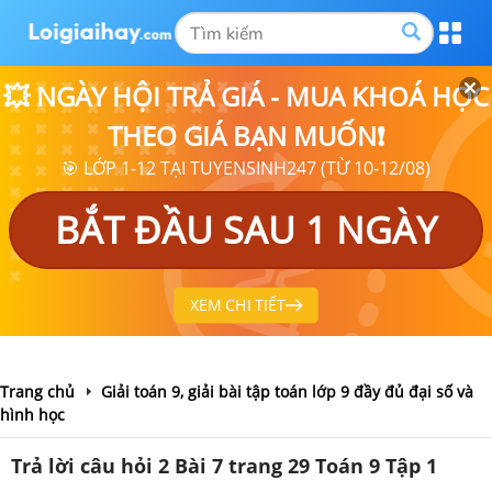
💥 NGÀY HỘI TRẢ GIÁ - MUA KHOÁ HỌC
THEO GIÁ BẠN MUỐN❗
🎯 LỚP 1-12 TẠI TUYENSINH247 (TỪ 10-12/08)
BẮT ĐẦU SAU 1 NGÀY
XEM CHI TIẾT
Trang chủ
Giải toán 9, giải bài tập toán lớp 9 đầy đủ đại số và
hình học
Trả lời câu hỏi 2 Bài 7 trang 29 Toán 9 Tập 1