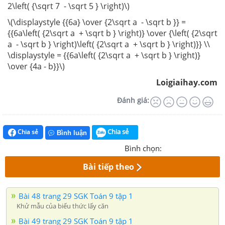
2\left( {\sqrt 7 - \sqrt 5 } \right)\)
\(\displaystyle {{6a} \over {2\sqrt a - \sqrt b }} =
{{6a\left( {2\sqrt a + \sqrt b } \right)} \over {\left( {2\sqrt
a - \sqrt b } \right)\left( {2\sqrt a + \sqrt b } \right)}} \\
\displaystyle = {{6a\left( {2\sqrt a + \sqrt b } \right)}
\over {4a - b}}\)
Loigiaihay.com
Đánh giá:
Chia sẻ
Chia sẻ
Bình luận
Bình chọn:
Bài tiếp theo
Bài 48 trang 29 SGK Toán 9 tập 1
Khử mẫu của biểu thức lấy căn
Bài 49 trang 29 SGK Toán 9 tập 1