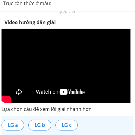
Trục căn thức ở mẫu:
QUẢNG CÁO
Video hướng dẫn giải
Lựa chọn câu để xem lời giải nhanh hơn
LG a
LG b
LG c