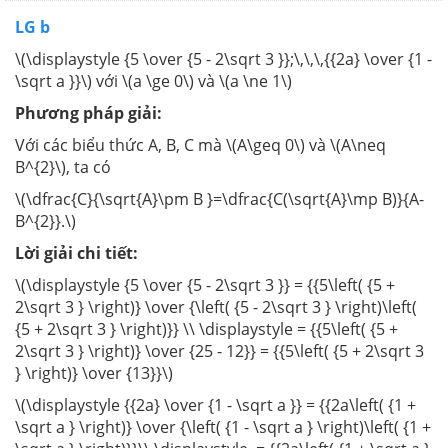
LG b
\(\displaystyle {5 \over {5 - 2\sqrt 3 }};\,\,\,{{2a} \over {1 -
\sqrt a }}\) với \(a \ge 0\) và \(a \ne 1\)
Phương pháp giải:
Với các biểu thức A, B, C mà \(A\geq 0\) và \(A\neq
B^{2}\), ta có
\(\dfrac{C}{\sqrt{A}\pm B }=\dfrac{C(\sqrt{A}\mp B)}{A-
B^{2}}.\)
Lời giải chi tiết:
\(\displaystyle {5 \over {5 - 2\sqrt 3 }} = {{5\left( {5 +
2\sqrt 3 } \right)} \over {\left( {5 - 2\sqrt 3 } \right)\left(
{5 + 2\sqrt 3 } \right)}} \\ \displaystyle = {{5\left( {5 +
2\sqrt 3 } \right)} \over {25 - 12}} = {{5\left( {5 + 2\sqrt 3
} \right)} \over {13}}\)
\(\displaystyle {{2a} \over {1 - \sqrt a }} = {{2a\left( {1 +
\sqrt a } \right)} \over {\left( {1 - \sqrt a } \right)\left( {1 +