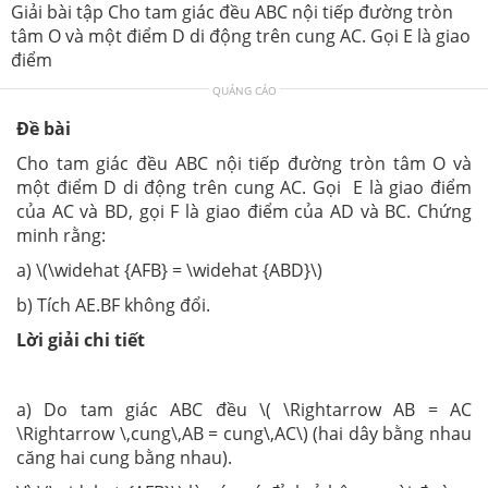
Giải bài tập Cho tam giác đều ABC nội tiếp đường tròn
tâm O và một điểm D di động trên cung AC. Gọi E là giao
điểm
QUẢNG CÁO
Đề bài
Cho tam giác đều ABC nội tiếp đường tròn tâm O và
một điểm D di động trên cung AC. Gọi E là giao điểm
của AC và BD, gọi F là giao điểm của AD và BC. Chứng
minh rằng:
a) \(\widehat {AFB} = \widehat {ABD}\)
b) Tích AE.BF không đổi.
Lời giải chi tiết
a) Do tam giác ABC đều \( \Rightarrow AB = AC
\Rightarrow \,cung\,AB = cung\,AC\) (hai dây bằng nhau
căng hai cung bằng nhau).