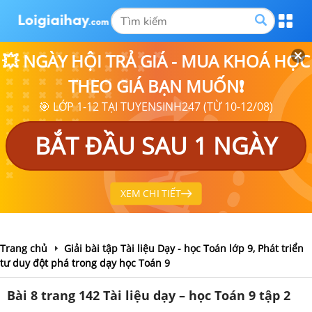
💥 NGÀY HỘI TRẢ GIÁ - MUA KHOÁ HỌC
THEO GIÁ BẠN MUỐN❗
🎯 LỚP 1-12 TẠI TUYENSINH247 (TỪ 10-12/08)
BẮT ĐẦU SAU 1 NGÀY
XEM CHI TIẾT
Trang chủ
Giải bài tập Tài liệu Dạy - học Toán lớp 9, Phát triển
tư duy đột phá trong dạy học Toán 9
Bài 8 trang 142 Tài liệu dạy – học Toán 9 tập 2