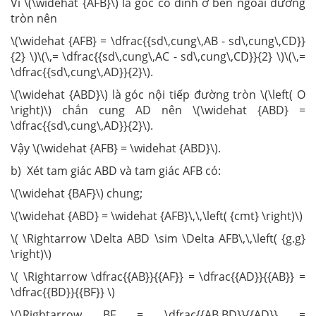
Vì \(\widehat {AFB}\) là góc có đỉnh ở bên ngoài đường
tròn nên
\(\widehat {AFB} = \dfrac{{sd\,cung\,AB - sd\,cung\,CD}}
{2} \)\(\,= \dfrac{{sd\,cung\,AC - sd\,cung\,CD}}{2} \)\(\,=
\dfrac{{sd\,cung\,AD}}{2}\).
\(\widehat {ABD}\) là góc nội tiếp đường tròn \(\left( O
\right)\) chắn cung AD nên \(\widehat {ABD} =
\dfrac{{sd\,cung\,AD}}{2}\).
Vậy \(\widehat {AFB} = \widehat {ABD}\).
b) Xét tam giác ABD và tam giác AFB có:
\(\widehat {BAF}\) chung;
\(\widehat {ABD} = \widehat {AFB}\,\,\left( {cmt} \right)\)
\( \Rightarrow \Delta ABD \sim \Delta AFB\,\,\left( {g.g}
\right)\)
\( \Rightarrow \dfrac{{AB}}{{AF}} = \dfrac{{AD}}{{AB}} =
\dfrac{{BD}}{{BF}} \)
\(\Rightarrow BF = \dfrac{{AB.BD}}{{AD}} =