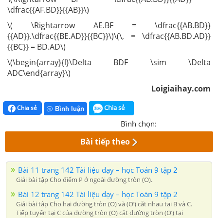
\dfrac{{AF.BD}}{{AB}}\)
\( \Rightarrow AE.BF = \dfrac{{AB.BD}}
{{AD}}.\dfrac{{BE.AD}}{{BC}}\)\(\, = \dfrac{{AB.BD.AD}}
{{BC}} = BD.AD\)
\(\begin{array}{l}\Delta BDF \sim \Delta
ADC\end{array}\)
Loigiaihay.com
Chia sẻ
Chia sẻ
Bình luận
Bình chọn:
Bài tiếp theo
Bài 11 trang 142 Tài liệu dạy – học Toán 9 tập 2
Giải bài tập Cho điểm P ở ngoài đường tròn (O).
Bài 12 trang 142 Tài liệu dạy – học Toán 9 tập 2
Giải bài tập Cho hai đường tròn (O) và (O’) cắt nhau tại B và C.
Tiếp tuyến tại C của đường tròn (O) cắt đường tròn (O’) tại