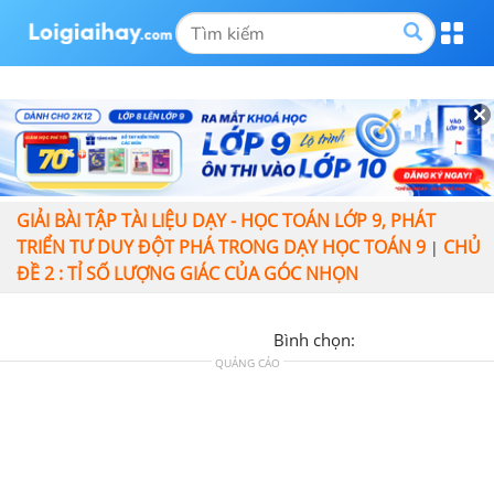
GIẢI BÀI TẬP TÀI LIỆU DẠY - HỌC TOÁN LỚP 9, PHÁT
TRIỂN TƯ DUY ĐỘT PHÁ TRONG DẠY HỌC TOÁN 9
CHỦ
|
ĐỀ 2 : TỈ SỐ LƯỢNG GIÁC CỦA GÓC NHỌN
Bình chọn:
QUẢNG CÁO