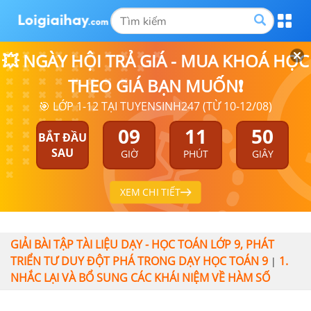
💥 NGÀY HỘI TRẢ GIÁ - MUA KHOÁ HỌC
THEO GIÁ BẠN MUỐN❗
🎯 LỚP 1-12 TẠI TUYENSINH247 (TỪ 10-12/08)
09
11
50
BẮT ĐẦU
SAU
GIỜ
PHÚT
GIÂY
XEM CHI TIẾT
GIẢI BÀI TẬP TÀI LIỆU DẠY - HỌC TOÁN LỚP 9, PHÁT
TRIỂN TƯ DUY ĐỘT PHÁ TRONG DẠY HỌC TOÁN 9
1.
|
NHẮC LẠI VÀ BỔ SUNG CÁC KHÁI NIỆM VỀ HÀM SỐ