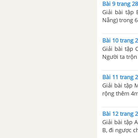
Bài 9 trang 28
Ôn tập cuối năm – Đại số 9
Giải bài tập
CHƯƠNG I: HỆ THỨC LƯỢNG TRONG TAM GIÁC VUÔNG
Nẵng) trong 6 
Chủ đề 1 : Một số hệ thức về
Bài 10 trang 2
cạnh và đường cao trong
tam giác vuông
Giải bài tập 
Người ta trộn
1. Hệ thức giữa cạnh góc vuông
và hình chiếu của nó trên cạnh
huyền
Bài 11 trang 2
Giải bài tập 
2. Hệ thức giữa ba cạnh của tam
rộng thêm 4m
giác vuông
Bài 12 trang 2
3. Hệ thức giữa đường cao ứng
với cạnh huyền và hình chiếu
Giải bài tập 
của hai cạnh góc vuông trên
B, đi ngược c
cạnh huyền