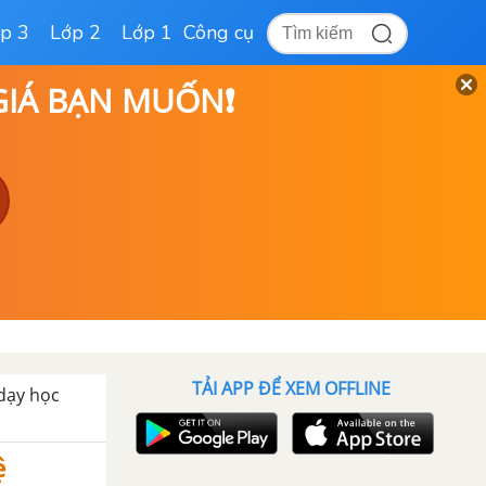
p 3
Lớp 2
Lớp 1
Công cụ
 GIÁ BẠN MUỐN❗
TẢI APP ĐỂ XEM OFFLINE
 dạy học
ệ