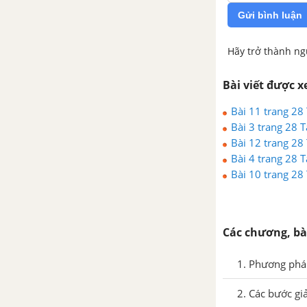
Gửi bình luận
2. Liên hệ giữa các tỉ số lượng
giác của một góc
Hãy trở thành ng
3. Tỉ số lượng giác của hai góc
Bài viết được 
phụ nhau
Bài 11 trang 28 
Bài 3 trang 28 T
4. Tỉ số lượng giác của các góc
Bài 12 trang 28 
đặc biệt
Bài 4 trang 28 T
Bài 10 trang 28 
5. Tìm tỉ số lượng giác bằng máy
tính cầm tay
Các chương, bà
Bài tập - Chủ đề 2 : Tỉ số lượng
giác của góc nhọn
1. Phương phá
Luyện tập – Chủ đề 2 : Tỉ số
2. Các bước gi
lượng giác của góc nhọn