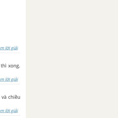
m lời giải
thì xong.
m lời giải
 và chiều
m lời giải