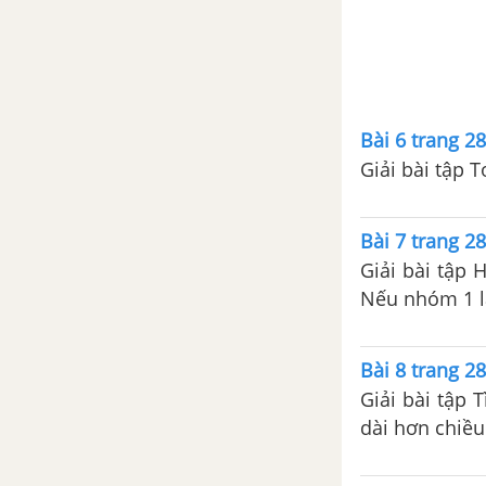
1. Hệ thức Vi - ét
2. Ứng dụng
Bài 6 trang 28
Bài tập – Chủ đề 6: Hệ thức Vi -
ét
Giải bài tập 
Chủ đề 7: Bài toán bậc hai
Bài 7 trang 28
1. Phương trình quy về phương
Giải bài tập 
trình bậc hai
Nếu nhóm 1 l
Bài tập - Chủ đề 7: Bài toán bậc
Bài 8 trang 28
hai
Giải bài tập 
Luyện tập - Chủ đề 7: Bài toán
dài hơn chiều
bậc hai