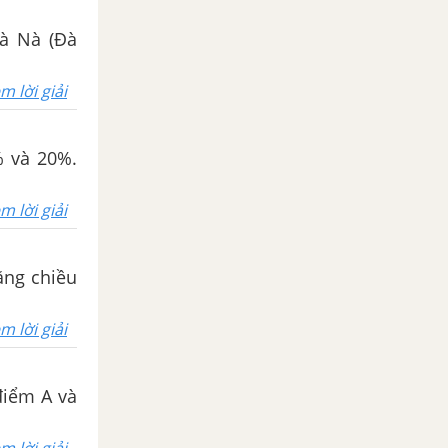
Bà Nà (Đà
m lời giải
% và 20%.
m lời giải
ăng chiều
m lời giải
 điểm A và