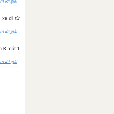
m lời giải
 xe đi từ
m lời giải
ấn B mất 1
m lời giải