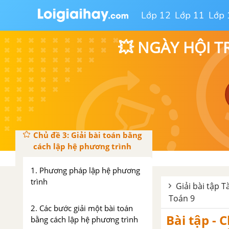
trình bậc nhất hai ẩn
Lớp 12
Lớp 11
Lớp 
1. Giải hệ phương trình bằng
phương pháp thế
💥 NGÀY HỘI T
2. Giải hệ phương trình bằng
phương pháp cộng đại số
Bài tập – Chủ đề 2 : Giải hệ
phương trình bậc nhất hai ẩn
Chủ đề 3: Giải bài toán bằng
cách lập hệ phương trình
1. Phương pháp lập hệ phương
trình
Giải bài tập T
Toán 9
2. Các bước giải một bài toán
Bài tập - 
bằng cách lập hệ phương trình