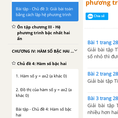
phương tr
Bài tập - Chủ đề 3: Giải bài toán
bằng cách lập hệ phương trình
Chia sẻ
Ôn tập chương III - Hệ
phương trình bậc nhất hai
ẩn
Bài 1 trang 28
Giải bài tập 
CHƯƠNG IV: HÀM SỐ BẬC HAI VÀ PHƯƠNG TRÌNH BẬC HAI
số nhỏ thì đư
Chủ đề 4: Hàm số bậc hai
Bài 2 trang 28
1. Hàm số y = ax2 (a khác 0)
Giải bài tập T
2. Đồ thị của hàm số y = ax2 (a
khác 0)
Bài 3 trang 28
Giải bài tập
Bài tập - Chủ đề 4: Hàm số bậc
nhiều hơn hai
hai