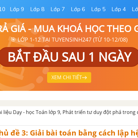
10
Lớp 9
Lớp 8
Lớp 7
Lớp 6
Lớp 5
Lớp 4
Lớ
RẢ GIÁ - MUA KHOÁ HỌC THEO
🎯 LỚP 1-12 TẠI TUYENSINH247 (TỪ 10-12/08)
BẮT ĐẦU SAU 1 NGÀY
XEM CHI TIẾT
ài liệu Dạy - học Toán lớp 9, Phát triển tư duy đột phá trong
Chủ đề 3: Giải bài toán bằng cách lập h