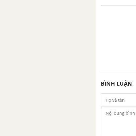
4. Hệ thức diện tích
5. Hệ thức giữa đường cao và
hai cạnh góc vuông
Bài tập - Chủ đề 1 : Một số hệ
thức về cạnh và đường cao
trong tam giác vuông
Luyện tập - Chủ đề 1 : Một số hệ
BÌNH LUẬN
thức về cạnh và đường cao
trong tam giác vuông
Chủ đề 2 : Tỉ số lượng giác
của góc nhọn
1. Khái niệm tỉ số lượng giác của
một góc nhọn