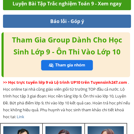
Luyện Bài Tập Trắc nghiệm Toán 9 - Xem ngay
Báo lỗi - Góp ý
Tham Gia Group Dành Cho Học
Sinh Lớp 9 - Ôn Thi Vào Lớp 10
>> Học trực tuyến lớp 9 và Lộ trình UP10 trên Tuyensinh247.com
.
Học online tại nhà cũng giáo viên giỏi từ trường TOP đầu cả nước. Lộ
trình học tập 3 giai đoạn: Học nền tảng lớp 9, Ôn thi vào lớp 10, Luyện
Đề. Bứt phá điểm lớp 9, thi vào lớp 10 kết quả cao. Hoàn trả học phí nếu
học không hiệu quả. Phụ huynh và học sinh tham khảo chi tiết khoá
học tại:
Link