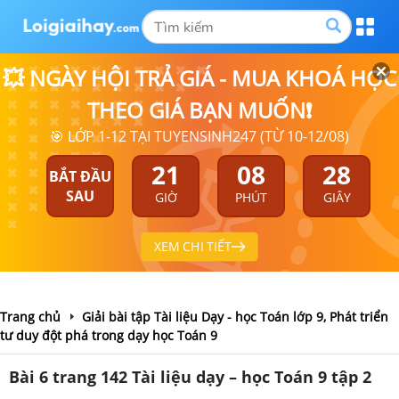
💥 NGÀY HỘI TRẢ GIÁ - MUA KHOÁ HỌC
THEO GIÁ BẠN MUỐN❗
🎯 LỚP 1-12 TẠI TUYENSINH247 (TỪ 10-12/08)
21
08
27
BẮT ĐẦU
SAU
GIỜ
PHÚT
GIÂY
XEM CHI TIẾT
Trang chủ
Giải bài tập Tài liệu Dạy - học Toán lớp 9, Phát triển
tư duy đột phá trong dạy học Toán 9
Bài 6 trang 142 Tài liệu dạy – học Toán 9 tập 2