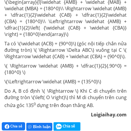
\(\begin{array}{l}\widehat {AMB} + \widehat {MAB} +
\widehat {MBA} = {180^0}\\ \Rightarrow \widehat {AMB}
+ \dfrac{1}{2}\widehat {CAB} + \dfrac{1}{2}\widehat
{CBA} = {180^0}\\ \Leftrightarrow \widehat {AMB} +
\dfrac{1}{2}\left( {\widehat {CAB} + \widehat {CBA}}
\right) = {180^0}\end{array}\)
Ta có \(\widehat {ACB} = {90^0}\) (góc nội tiếp chắn nửa
đường tròn) \( \Rightarrow \Delta ABC\) vuông tại C \(
\Rightarrow \widehat {CAB} + \widehat {CBA} = {90^0}\).
\( \Rightarrow \widehat {AMB} + \dfrac{1}{2}{.90^0} =
{180^0} \)
\(\Leftrightarrow \widehat {AMB} = {135^0}\)
Do A, B cố định \( \Rightarrow \) Khi C di chuyển trên
đường tròn \(\left( O \right)\) thì M di chuyển trên cung
0
chứa góc 135
dựng trên đoạn thẳng AB.
Loigiaihay.com
Chia sẻ
Chia sẻ
Bình luận