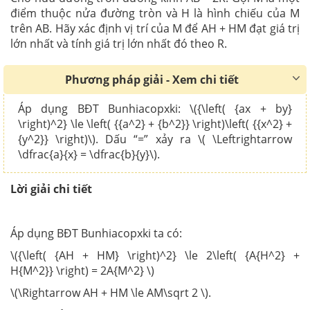
điểm thuộc nửa đường tròn và H là hình chiếu của M
trên AB. Hãy xác định vị trí của M để AH + HM đạt giá trị
lớn nhất và tính giá trị lớn nhất đó theo R.
Phương pháp giải - Xem chi tiết
Áp dụng BĐT Bunhiacopxki: \({\left( {ax + by}
\right)^2} \le \left( {{a^2} + {b^2}} \right)\left( {{x^2} +
{y^2}} \right)\). Dấu “=” xảy ra \( \Leftrightarrow
\dfrac{a}{x} = \dfrac{b}{y}\).
Lời giải chi tiết
Áp dụng BĐT Bunhiacopxki ta có:
\({\left( {AH + HM} \right)^2} \le 2\left( {A{H^2} +
H{M^2}} \right) = 2A{M^2} \)
\(\Rightarrow AH + HM \le AM\sqrt 2 \).