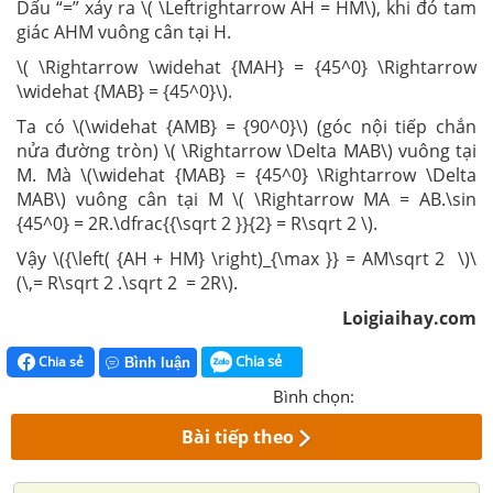
Dấu “=” xảy ra \( \Leftrightarrow AH = HM\), khi đó tam
giác AHM vuông cân tại H.
\( \Rightarrow \widehat {MAH} = {45^0} \Rightarrow
\widehat {MAB} = {45^0}\).
Ta có \(\widehat {AMB} = {90^0}\) (góc nội tiếp chắn
nửa đường tròn) \( \Rightarrow \Delta MAB\) vuông tại
M. Mà \(\widehat {MAB} = {45^0} \Rightarrow \Delta
MAB\) vuông cân tại M \( \Rightarrow MA = AB.\sin
{45^0} = 2R.\dfrac{{\sqrt 2 }}{2} = R\sqrt 2 \).
Vậy \({\left( {AH + HM} \right)_{\max }} = AM\sqrt 2 \)\
(\,= R\sqrt 2 .\sqrt 2 = 2R\).
Loigiaihay.com
Chia sẻ
Chia sẻ
Bình luận
Bình chọn:
Bài tiếp theo