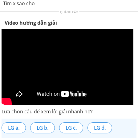
Tìm x sao cho
QUẢNG CÁO
Video hướng dẫn giải
Lựa chọn câu để xem lời giải nhanh hơn
LG a.
LG b.
LG c.
LG d.