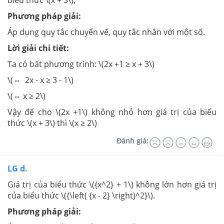
biểu thức \(x + 3\);
Phương pháp giải:
Áp dụng quy tắc chuyển vế, quy tắc nhân với một số.
Lời giải chi tiết:
Ta có bất phương trình: \(2x +1 ≥ x + 3\)
\(⇔ 2x - x ≥ 3 - 1\)
\(⇔ x ≥ 2\)
Vậy để cho \(2x +1\) không nhỏ hơn giá trị của biểu
thức \(x + 3\) thì \(x ≥ 2\)
Đánh giá:
LG d.
Giá trị của biểu thức \({x^2} + 1\) không lớn hơn giá trị
của biểu thức \({\left( {x - 2} \right)^2}\).
Phương pháp giải: