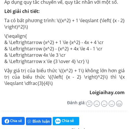
Áp dụng quy tắc chuyển vế, quy tắc nhân với một số.
Lời giải chi tiết:
Ta có bất phương trình: \({x^2} + 1 \leqslant {\left( {x - 2}
\right)^2}\)
\(\eqalign{
& \Leftrightarrow {x^2} + 1 \le {x^2} - 4x + 4 \cr
& \Leftrightarrow {x^2} - {x^2} + 4x \le 4 - 1 \cr
& \Leftrightarrow 4x \le 3 \cr
& \Leftrightarrow x \le {3 \over 4} \cr} \)
Vậy giá trị của biểu thức \({x^2} + 1\) không lớn hơn giá
trị của biểu thức \({\left( {x - 2} \right)^2}\) thì \(x
\leqslant \dfrac{3}{4}\)
Loigiaihay.com
Đánh giá:
Chia sẻ
Chia sẻ
Bình luận