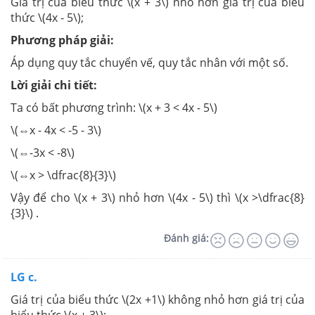
Giá trị của biểu thức \(x + 3\) nhỏ hơn giá trị của biểu
thức \(4x - 5\);
Phương pháp giải:
Áp dụng quy tắc chuyển vế, quy tắc nhân với một số.
Lời giải chi tiết:
Ta có bất phương trình: \(x + 3 < 4x - 5\)
\(⇔x - 4x < -5 - 3\)
\(⇔-3x < -8\)
\(⇔x > \dfrac{8}{3}\)
Vậy để cho \(x + 3\) nhỏ hơn \(4x - 5\) thì \(x >\dfrac{8}
{3}\) .
Đánh giá:
LG c.
Giá trị của biểu thức \(2x +1\) không nhỏ hơn giá trị của