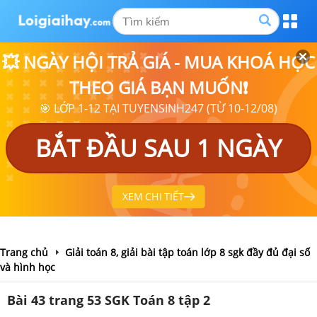
💥 NGÀY HỘI TRẢ GIÁ - MUA KHOÁ HỌC
THEO GIÁ BẠN MUỐN❗
🎯 LỚP 1-12 TẠI TUYENSINH247 (TỪ 10-12/08)
BẮT ĐẦU SAU 1 NGÀY
XEM CHI TIẾT
Trang chủ
Giải toán 8, giải bài tập toán lớp 8 sgk đầy đủ đại số
và hình học
Bài 43 trang 53 SGK Toán 8 tập 2