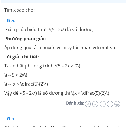
Tìm x sao cho:
LG a.
Giá trị của biểu thức \(5 - 2x\) là số dương;
Phương pháp giải:
Áp dụng quy tắc chuyển vế, quy tắc nhân với một số.
Lời giải chi tiết:
Ta có bất phương trình \(5 – 2x > 0\).
\(⇔5 > 2x\)
\(⇔ x < \dfrac{5}{2}\)
Vậy để \(5 - 2x\) là số dương thì \(x < \dfrac{5}{2}\)
Đánh giá:
LG b.