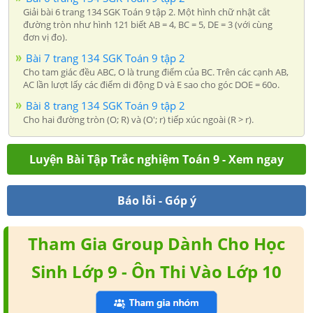
Giải bài 6 trang 134 SGK Toán 9 tập 2. Một hình chữ nhật cắt
đường tròn như hình 121 biết AB = 4, BC = 5, DE = 3 (với cùng
đơn vị đo).
Bài 7 trang 134 SGK Toán 9 tập 2
Cho tam giác đều ABC, O là trung điểm của BC. Trên các cạnh AB,
AC lần lượt lấy các điểm di động D và E sao cho góc DOE = 60o.
Bài 8 trang 134 SGK Toán 9 tập 2
Cho hai đường tròn (O; R) và (O'; r) tiếp xúc ngoài (R > r).
Luyện Bài Tập Trắc nghiệm Toán 9 - Xem ngay
Báo lỗi - Góp ý
Tham Gia Group Dành Cho Học
Sinh Lớp 9 - Ôn Thi Vào Lớp 10