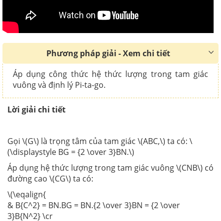
Phương pháp giải - Xem chi tiết
Áp dụng công thức hệ thức lượng trong tam giác
vuông và định lý Pi-ta-go.
Lời giải chi tiết
Gọi \(G\) là trọng tâm của tam giác \(ABC,\) ta có: \
(\displaystyle BG = {2 \over 3}BN.\)
Áp dụng hệ thức lượng trong tam giác vuông \(CNB\) có
đường cao \(CG\) ta có:
\(\eqalign{
& B{C^2} = BN.BG = BN.{2 \over 3}BN = {2 \over
3}B{N^2} \cr