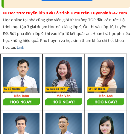
>> Học trực tuyến lớp 9 và Lộ trình UP10 trên Tuyensinh247.com
.
Học online tại nhà cũng giáo viên giỏi từ trường TOP đầu cả nước. Lộ
trình học tập 3 giai đoạn: Học nền tảng lớp 9, Ôn thi vào lớp 10, Luyện
Đề. Bứt phá điểm lớp 9, thi vào lớp 10 kết quả cao. Hoàn trả học phí nếu
học không hiệu quả. Phụ huynh và học sinh tham khảo chi tiết khoá
học tại:
Link