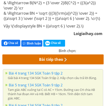
& \Rightarrow B{N^2} = {3 \over 2}B{C^2} = {{3{a^2}}
\over 2} \cr
& \Rightarrow BN = \sqrt {{{3{{\rm{a}}^2}} \over 2}} =
{{a\sqrt 3 } \over {\sqrt 2 }} = {{a\sqrt 6 } \over 2}. \cr}\)
Vậy \(\displaystyle BN = {{a\sqrt 6 } \over 2}.\)
Loigiaihay.com
Chia sẻ
Chia sẻ
Bình luận
Bình chọn:
Bài tiếp theo
Bài 4 trang 134 SGK Toán 9 tập 2
Giải bài 4 trang 134 SGK Toán 9 tập 2. Hãy chọn câu trả lời đúng.
Bài 5 trang 134 SGK Toán 9 tập 2
Tam giác ABC vuông tại C có AC = 15cm. Đường cao CH chia AB
thành hai đoạn AH và HB. Biết HB = 16cm. Tính diện tích tam
giác ABC.
Bài 6 trang 134 SGK Toán 9 tập 2