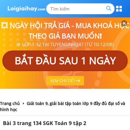
💥 NGÀY HỘI TRẢ GIÁ - MUA KHOÁ HỌC
THEO GIÁ BẠN MUỐN❗
🎯 LỚP 1-12 TẠI TUYENSINH247 (TỪ 10-12/08)
BẮT ĐẦU SAU 1 NGÀY
XEM CHI TIẾT
Trang chủ
Giải toán 9, giải bài tập toán lớp 9 đầy đủ đại số và
hình học
Bài 3 trang 134 SGK Toán 9 tập 2