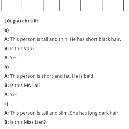
Lời giải chi tiết:
a)
A:
This person is tall and thin. He has short black hair.
B:
Is this Van?
A:
Yes.
b)
A:
This person is short and fat. He is bald.
B:
Is this Mr. Lai?
A:
Yes.
c)
A:
This person is tall and slim. She has long dark hair.
B:
Is this Miss Lien?