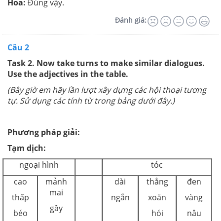
Hoa:
Đúng vậy.
Đánh giá:
Câu 2
Task 2. Now take turns to make similar dialogues.
Use the adjectives in the table.
(Bây giờ em hãy lần lượt xây dựng các hội thoại tương
tự. Sử dụng các tính từ trong bảng dưới đây.)
Phương pháp giải:
Tạm dịch:
ngoại hình
tóc
cao
mảnh
dài
thẳng
đen
mai
thấp
ngắn
xoăn
vàng
gầy
béo
hói
nâu