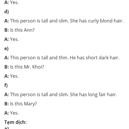
A:
Yes.
d)
A:
This person is tall and slim. She has curly blond hair.
B:
Is this Ann?
A:
Yes.
e)
A:
This person is tall and thin. He has short dark hair.
B:
Is this Mr. Khoi?
A:
Yes.
f)
A:
This person is tall and slim. She has long fair hair.
B:
Is this Mary?
A:
Yes.
Tạm dịch:
a)