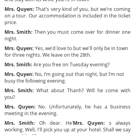
Mrs. Quyen:
That’s very kind of you, but we’re coming
on a tour. Our accommodation is included in the ticket
price.
Mrs. Smith:
Then you must come over for dinner one
night.
Mrs. Quyen:
Yes, we’d love to but we'll only be in town
for three nights. We leave on the 28th.
Mrs. Smith:
Are you free on Tuesday evening?
Mrs. Quyen:
No, I’m going out that night, but I’m not
busy the following evening.
Mrs. Smith:
What about Thanh? Will he come with
you?
Mrs. Quyen:
No. Unfortunately, he has a business
meeting in the evening.
Mrs. Smith:
Oh dear. He’
Mrs. Quyen:
s always
working. Well, I'll pick you up at your hotel. Shall we say