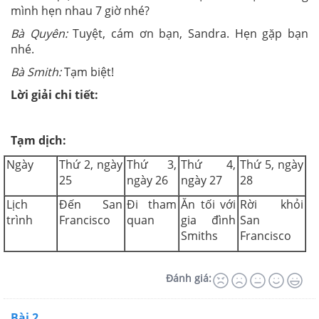
mình hẹn nhau 7 giờ nhé?
Bà Quyên:
Tuyệt, cám ơn bạn, Sandra. Hẹn gặp bạn
nhé.
Bà Smith:
Tạm biệt!
Lời giải chi tiết:
Tạm dịch:
Ngày
Thứ 2, ngày
Thứ 3,
Thứ 4,
Thứ 5, ngày
25
ngày 26
ngày 27
28
Lịch
Đến San
Đi tham
Ăn tối với
Rời khỏi
trình
Francisco
quan
gia đình
San
Smiths
Francisco
Đánh giá:
Bài 2