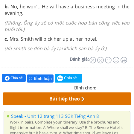
b.
No, he won’t. He will have a business meeting in the
evening.
(Không. Ông ấy sẽ có một cuộc họp bàn công việc vào
buổi tối.)
c.
Mrs. Smith will pick her up at her hotel.
(Bà Smith sẽ đón bà ấy tại khách sạn bà ấy ở.)
Đánh giá:
Chia sẻ
Chia sẻ
Bình luận
Bình chọn:
Bài tiếp theo
Speak - Unit 12 trang 113 SGK Tiếng Anh 8
Work in pairs. Complete your itinerary. Use the brochures and
flight information. A: Where shall we stay? B: The Revere Hotel is
expensive but it has a gym. A: What time should we leave Los