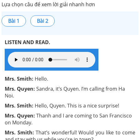
Lựa chọn câu để xem lời giải nhanh hơn
Bài 1
Bài 2
LISTEN AND READ.
Mrs. Smith:
Hello.
Mrs. Quyen:
Sandra, it’s Quyen. I’m calling from Ha
Noi.
Mrs. Smith:
Hello, Quyen. This is a nice surprise!
Mrs. Quyen:
Thanh and I are coming to San Francisco
on Monday.
Mrs. Smith:
That’s wonderful! Would you like to come
and stay with us while you're in town?