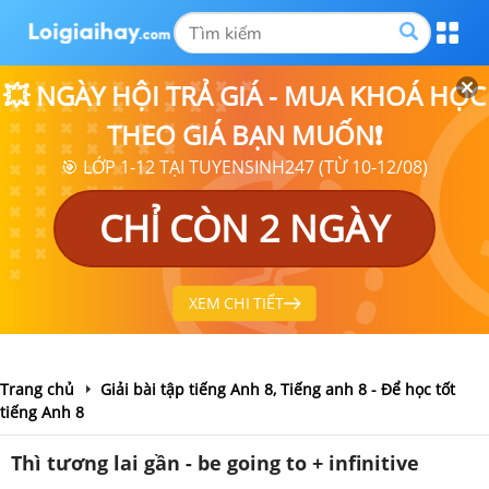
💥 NGÀY HỘI TRẢ GIÁ - MUA KHOÁ HỌC
THEO GIÁ BẠN MUỐN❗
🎯 LỚP 1-12 TẠI TUYENSINH247 (TỪ 10-12/08)
CHỈ CÒN 2 NGÀY
XEM CHI TIẾT
Trang chủ
Giải bài tập tiếng Anh 8, Tiếng anh 8 - Để học tốt
tiếng Anh 8
Thì tương lai gần - be going to + infinitive