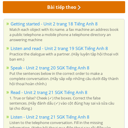
Bài tiếp theo
Getting started - Unit 2 trang 18 Tiếng Anh 8
Match each object with its name. a fax machine an address book
a public telephone a mobile phone a telephone directory an
answering machine
Listen and read - Unit 2 trang 19 SGK Tiếng Anh 8
Practice the dialogue with a partner. (Hãy luyện tập hội thoại với
bạn em.)
Speak - Unit 2 trang 20 SGK Tiếng Anh 8
Put the sentences below in the correct order to make a
complete conversation. (Hãy sắp xếp những câu dưới đây thành
hội thoại hoàn chỉnh.)
Read - Unit 2 trang 21 SGK Tiếng Anh 8
1. True or false? Cheek (✓) the boxes. Correct the false
sentences. (Hãy đánh dấu (✓) vào cột đúng hay sai và sửa câu
lại cho đúng.)
Listen - Unit 2 trang 21 SGK Tiếng Anh 8
Listen to the telephone conversation. Fill in the missing
information. (Nghe hội thoại qua điện thoại sau rồi điền vào