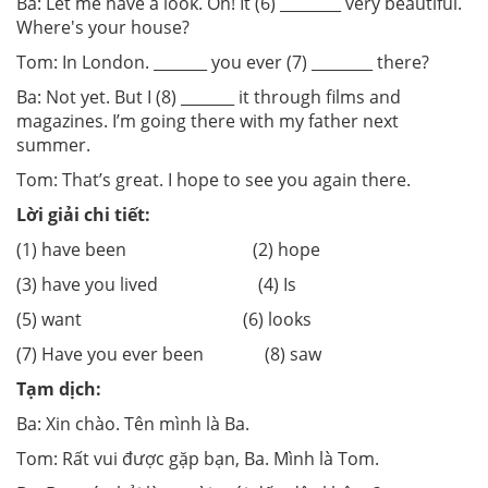
Ba: Let me have a look. Oh! It (6) ________ very beautiful.
Where's your house?
Tom: In London. _______ you ever (7) ________ there?
Ba: Not yet. But I (8) _______ it through films and
magazines. I’m going there with my father next
summer.
Tom: That’s great. I hope to see you again there.
Lời giải chi tiết:
(1) have been (2) hope
(3) have you lived (4) Is
(5) want (6) looks
(7) Have you ever been (8) saw
Tạm dịch:
Ba: Xin chào. Tên mình là Ba.
Tom: Rất vui được gặp bạn, Ba. Mình là Tom.