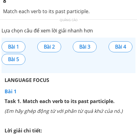
8
Match each verb to its past participle.
QUẢNG CÁO
Lựa chọn câu để xem lời giải nhanh hơn
Bài 1
Bài 2
Bài 3
Bài 4
Bài 5
LANGUAGE FOCUS
Bài 1
Task 1. Match each verb to its past participle.
(Em hãy ghép động từ với phân từ quá khứ của nó.)
Lời giải chi tiết: