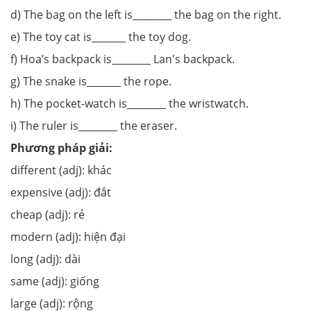
d) The bag on the left is________ the bag on the right.
e) The toy cat is_______ the toy dog.
f) Hoa’s backpack is________ Lan's backpack.
g) The snake is_______ the rope.
h) The pocket-watch is________ the wristwatch.
i) The ruler is________ the eraser.
Phương pháp giải:
different (adj): khác
expensive (adj): đắt
cheap (adj): rẻ
modern (adj): hiện đại
long (adj): dài
same (adj): giống
large (adj): rộng