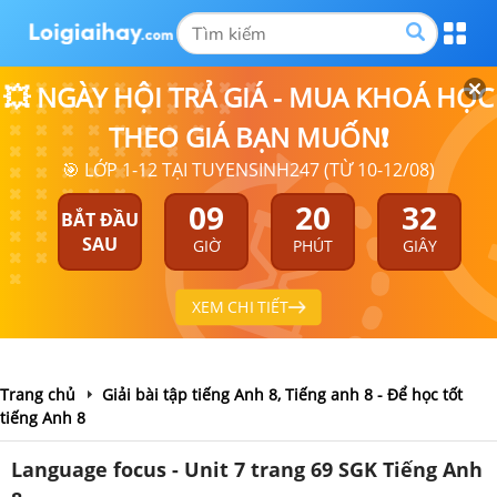
💥 NGÀY HỘI TRẢ GIÁ - MUA KHOÁ HỌC
THEO GIÁ BẠN MUỐN❗
🎯 LỚP 1-12 TẠI TUYENSINH247 (TỪ 10-12/08)
09
20
31
BẮT ĐẦU
SAU
GIỜ
PHÚT
GIÂY
XEM CHI TIẾT
Trang chủ
Giải bài tập tiếng Anh 8, Tiếng anh 8 - Để học tốt
tiếng Anh 8
Language focus - Unit 7 trang 69 SGK Tiếng Anh