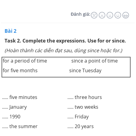
Đánh giá:
Bài 2
Task 2. Complete the expressions. Use for or since.
(Hoàn thành các diễn đạt sau, dùng since hoặc for.)
for a period of time since a point of time
for five months since Tuesday
..... five minutes
..... three hours
..... January
..... two weeks
..... 1990
..... Friday
..... the summer
..... 20 years