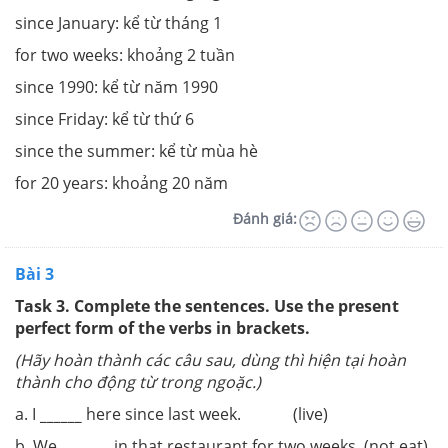
since January: kể từ tháng 1
for two weeks: khoảng 2 tuần
since 1990: kể từ năm 1990
since Friday: kể từ thứ 6
since the summer: kể từ mùa hè
for 20 years: khoảng 20 năm
Đánh giá:
Bài 3
Task 3. Complete the sentences. Use the present
perfect form of the verbs in brackets.
(Hãy hoàn thành các câu sau, dùng thì hiện tại hoàn
thành cho động từ trong ngoặc.)
a. I
______
here since last week. (live)
b. We
_______
in that restaurant for two weeks. (not eat)