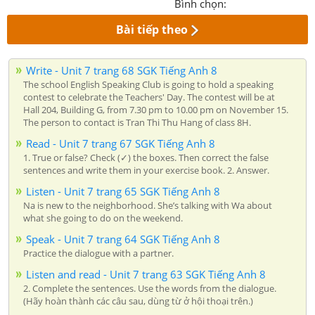
Bình chọn:
Bài tiếp theo
Write - Unit 7 trang 68 SGK Tiếng Anh 8
The school English Speaking Club is going to hold a speaking
contest to celebrate the Teachers' Day. The contest will be at
Hall 204, Building G, from 7.30 pm to 10.00 pm on November 15.
The person to contact is Tran Thi Thu Hang of class 8H.
Read - Unit 7 trang 67 SGK Tiếng Anh 8
1. True or false? Check (✓) the boxes. Then correct the false
sentences and write them in your exercise book. 2. Answer.
Listen - Unit 7 trang 65 SGK Tiếng Anh 8
Na is new to the neighborhood. She’s talking with Wa about
what she going to do on the weekend.
Speak - Unit 7 trang 64 SGK Tiếng Anh 8
Practice the dialogue with a partner.
Listen and read - Unit 7 trang 63 SGK Tiếng Anh 8
2. Complete the sentences. Use the words from the dialogue.
(Hãy hoàn thành các câu sau, dùng từ ở hội thoại trên.)