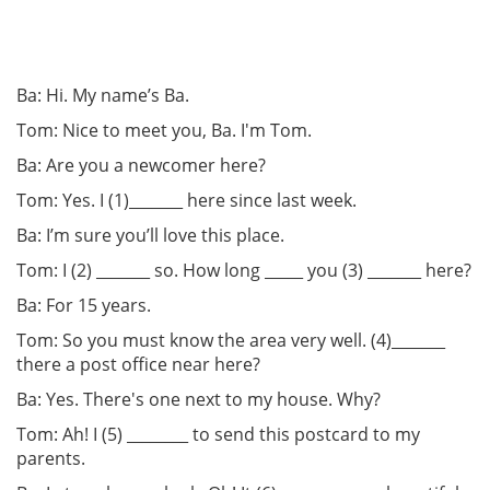
Ba: Hi. My name’s Ba.
Tom: Nice to meet you, Ba. I'm Tom.
Ba: Are you a newcomer here?
Tom: Yes. I (1)_______ here since last week.
Ba: I’m sure you’ll love this place.
Tom: I (2) _______ so. How long _____ you (3) _______ here?
Ba: For 15 years.
Tom: So you must know the area very well. (4)_______
there a post office near here?
Ba: Yes. There's one next to my house. Why?
Tom: Ah! I (5) ________ to send this postcard to my
parents.