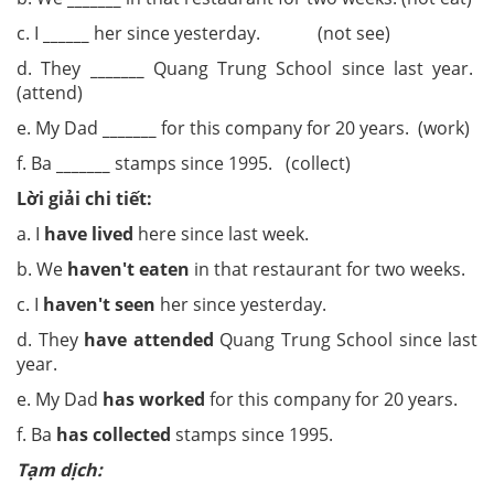
c. I
______
her since yesterday. (not see)
d. They
_______
Quang Trung School since last year.
(attend)
e. My Dad
_______
for this company for 20 years. (work)
f. Ba
_______
stamps since 1995. (collect)
Lời giải chi tiết:
a. I
have lived
here since last week.
b. We
haven't eaten
in that restaurant for two weeks.
c. I
haven't seen
her since yesterday.
d. They
have attended
Quang Trung School since last
year.
e. My Dad
has worked
for this company for 20 years.
f. Ba
has collected
stamps since 1995.
Tạm dịch: