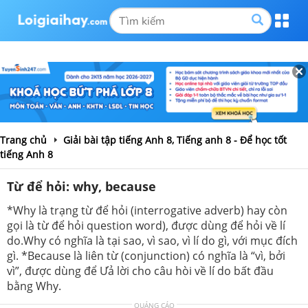
Trang chủ
Giải bài tập tiếng Anh 8, Tiếng anh 8 - Để học tốt
tiếng Anh 8
Từ để hỏi: why, because
*Why là trạng từ để hỏi (interrogative adverb) hay còn
gọi là từ để hỏi question word), được dùng để hỏi về lí
do.Why có nghĩa là tại sao, vì sao, vì lí do gì, với mục đích
gì. *Because là liên từ (conjunction) có nghĩa là “vì, bởi
vì”, được dùng để Ưả lời cho câu hòi về lí do bất đầu
bằng Why.
QUẢNG CÁO