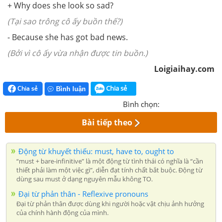
+ Why does she look so sad?
(Tại sao trông cô ấy buồn thế?)
- Because she has got bad news.
(Bởi vì cô ấy vừa nhận được tin buồn.)
Loigiaihay.com
Chia sẻ
Chia sẻ
Bình luận
Bình chọn:
Bài tiếp theo
Động từ khuyết thiếu: must, have to, ought to
“must + bare-infinitive” là một động từ tình thái có nghĩa là “cần
thiết phải làm một việc gì”, diễn đạt tính chất bắt buộc. Động từ
dùng sau must ở dạng nguyên mẫu không TO.
Đại từ phản thân - Reflexive pronouns
Đại từ phản thân được dùng khi người hoặc vật chịu ảnh hưởng
của chính hành động của mình.