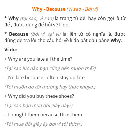
Why - Because
(Vì sao - Bởi vì)
* Why
(tại sao, vì sao)
là trạng từ để hay còn gọi là từ
để , được dùng để hỏi về lí do.
* Because
(bởi vì, tại vì)
là liên từ có nghĩa là, được
dùng để trả lời cho câu hỏi về lí do bắt đầu bằng
Why
.
Ví dụ:
+ Why are you late all the time?
(Tại sao lúc nào bạn cũng đến muộn thế?)
- I’m late because I often stay up late.
(Tôi muộn do tôi thường hay thức khuya.)
+ Why did you buy these shoes?
(Tại sao bạn mua đôi giày này?)
- I bought them because I like them.
(Tôi mua đôi giày ấy bởi vì tôi thích.)